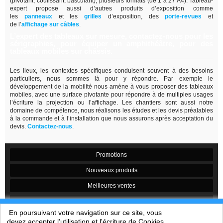
(pivotant, coulissant, basculant), plusieurs formats (de 1 à 27 A4). Tableau-
expert propose aussi d’autres produits d’exposition comme
les
panneaux
et les
grilles
d’exposition, des
porte-revues
et
de
l’
affichage sur câbles
.
L’expert des tableaux sur mesure, contactez-nous pour les
sérigraphies, pour équiper un amphithéâtre, pour des
tableaux mobiles sur châssis.
Les lieux, les contextes spécifiques conduisent souvent à des besoins
particuliers, nous sommes là pour y répondre. Par exemple le
développement de la mobilité nous amène à vous proposer des tableaux
mobiles, avec une surface pivotante pour répondre à de multiples usages
l’écriture la projection ou l’affichage. Les chantiers sont aussi notre
domaine de compétence, nous réalisons les études et les devis préalables
à la commande et à l’installation que nous assurons après acceptation du
devis.
Contactez-nous
.
Promotions
Nouveaux produits
Meilleures ventes
Contactez-nous
En poursuivant votre navigation sur ce site, vous
Conditions générales de vente
devez accepter l’utilisation et l'écriture de Cookies