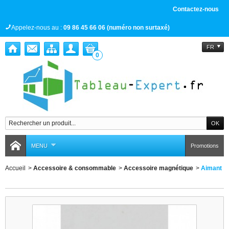
Contactez-nous
Appelez-nous au :
09 86 45 66 06 (numéro non surtaxé)
FR
0
MENU
Promotions
Accueil
>
Accessoire & consommable
>
Accessoire magnétique
>
Aimant
Aimant