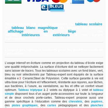
Tableau-expert est le site spécialiste du
tableau scolair
e
,
du
tableau blanc magnétiqu
e
de bureau, du panneau
d'
affichage en lièg
e
,
des
vitrines
intérieure
s
ou
extérieur
s
et des écrans
multimédias.
L’expert des tableaux scolaires pour les professionnels de
l’éducation.
L’usage intensif en écriture comme en projection du tableau d’école exige
une qualité irréprochable. La surface d’écriture doit se nettoyer facilement
sans laisser de traces. Tous les tableaux scolaires avec un fond blanc, vert,
bleu ou noir sélectionnés par Tableau-expert sont équipés de la surface
émaillée e
3
CeramicSteel de Polyvision. Cette surface garantie à vie est
ultra-lisse pour l’écriture et l’effacement, résistante aux rayures, aux tâches,
aux bactéries, à l’usure, au vandalisme, au feu et offre un confort visuel
optimum.
Tableau triptyque
à 2 volets ou diptyque à 1 volet et
tableau
simple
disposent tous d’un auget porte-accessoires sur toute la longueur
et de deux crochets porte-cartes. Tableau-expert propose aussi une
gamme spécifique à l’éducation comme des
chevalets
, des
pupitres
,
des
pistes graphiques
, des
cartes
pédagogiques et des
planches