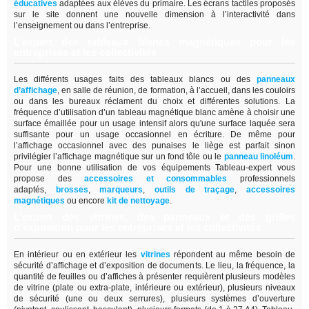
éducatives
adaptées aux élèves du primaire. Les écrans tactiles proposés
sur le site donnent une nouvelle dimension à l’interactivité dans
l’enseignement ou dans l’entreprise.
L’expert des tableaux blancs magnétiques pour les
entreprises et les collectivités
Les différents usages faits des tableaux blancs ou des
panneaux
d’affichage
,
en salle de réunion, de formation, à l’accueil, dans les couloirs
ou dans les bureaux réclament du choix et différentes solutions. La
fréquence d’utilisation d’un tableau magnétique blanc amène à choisir une
surface émaillée pour un usage intensif alors qu'une surface laquée sera
suffisante pour un usage occasionnel en écriture. De même pour
l’affichage occasionnel avec des punaises le liège est parfait sinon
privilégier l’affichage magnétique sur un fond tôle ou le
panneau linoléum
.
Pour une bonne utilisation de vos équipements Tableau-expert vous
propose des
accessoires et consommables
professionnels
adaptés,
brosses
,
marqueurs
,
outils de traçage
,
accessoires
magnétiques
ou encore
kit de nettoyage
.
L’expert des vitrines, des panneaux et des grilles
d’exposition pour les entreprises et les collectivités
En intérieur ou en extérieur les
vitrines
répondent au même besoin de
sécurité d’affichage et d’exposition de documents. Le lieu, la fréquence, la
quantité de feuilles ou d’affiches à présenter requièrent plusieurs modèles
de vitrine (plate ou extra-plate, intérieure ou extérieur), plusieurs niveaux
de sécurité (une ou deux serrures), plusieurs systèmes d’ouverture