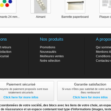
mants 24 mm...
Aimant
Barrette paperboard
Plaque c
ions
Nos produits
A propo
t retours
Promotions
Qui somme
isfaction
Nouveautés
Mentions l
écurisé
Meilleures ventes
Conditions
Notre sélection
Contactez
Paiement sécurisé
Garantie satisfaction
moyens de paiement proposés sont tous
Si vous n'êtes pas satisfait de votre ach
totalement sécurisés
êtes remboursé
Click here for more infos
Click here for more infos
ordonnées de votre société, des blocs avec les liens de votre choix, un espac
 de réassurance et un espace contenant tout type d'informations (images, textes,