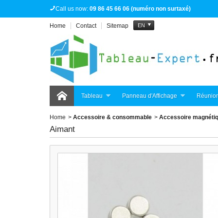
Call us now:
09 86 45 66 06 (numéro non surtaxé)
Home
Contact
Sitemap
EN
Tableau
Panneau d'Affichage
Réunion
Home
>
Accessoire & consommable
>
Accessoire magnéti
Aimant