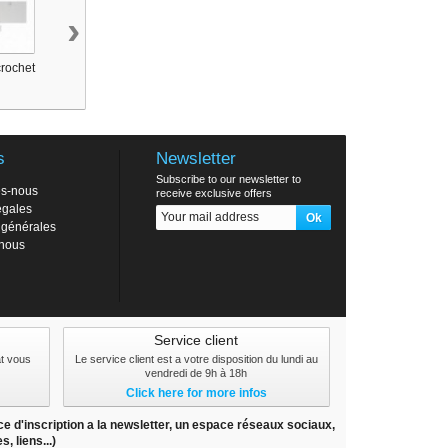
›
rochet
Plaque de porte
Plaque de porte
Portemantea
s
Newsletter
Subscribe to our newsletter to
s-nous
receive exclusive offers
égales
 générales
-nous
Service client
at vous
Le service client est a votre disposition du lundi au
vendredi de 9h à 18h
Click here for more infos
e d'inscription a la newsletter, un espace réseaux sociaux,
 liens...)