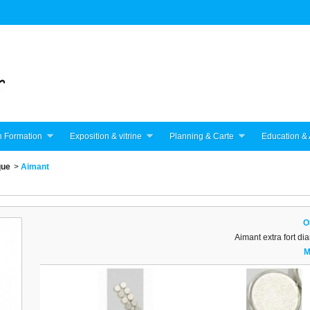
 Formation
Exposition & vitrine
Planning & Carte
Education & 
que
>
Aimant
O
Aimant extra fort d
M