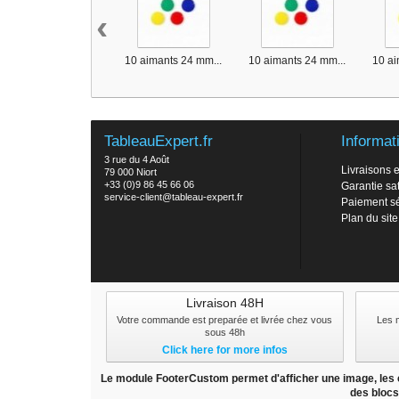
‹
10 aimants 24 mm...
10 aimants 24 mm...
10 ai
TableauExpert.fr
Informat
3 rue du 4 Août
Livraisons e
79 000 Niort
+33 (0)9 86 45 66 06
Garantie sat
service-client@tableau-expert.fr
Paiement s
Plan du site
Livraison 48H
Votre commande est preparée et livrée chez vous
Les 
sous 48h
Click here for more infos
Le module FooterCustom permet d'afficher une image, les co
des blocs