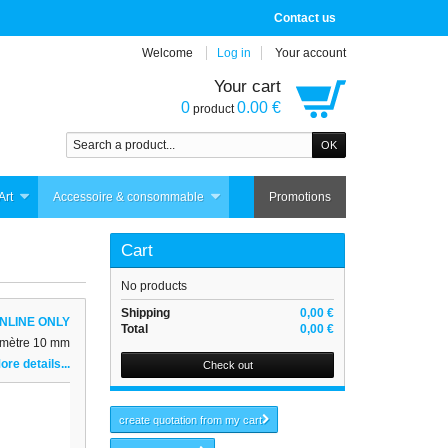
Contact us
Welcome
Log in
Your account
Your cart
0
0.00 €
product
Art
Accessoire & consommable
Promotions
Cart
No products
Shipping
0,00 €
NLINE ONLY
Total
0,00 €
iamètre 10 mm
ore details...
Check out
create quotation from my cart