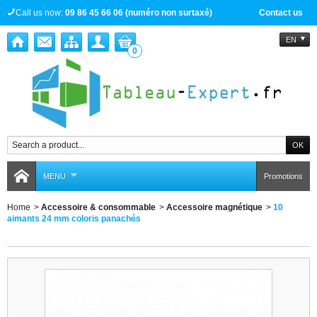
Call us now:
09 86 45 66 06 (numéro non surtaxé)
Contact us
EN
0
MENU
Promotions
Home
>
Accessoire & consommable
>
Accessoire magnétique
>
10
aimants 24 mm coloris panachés
10 aimants 24 mm coloris panachés