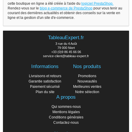
cette boutique en ligne a été créée à l'aide du
logiciel PrestaShop.
Rendez-vous sur le
blog e-commerce de PrestaShop
pour vous tenir au
courant des dernières actualités et obtenir des conseils sur la vente en
ligne et la gestion d'un site d'e-commerce.
TableauExpert.fr
3 rue du 4 Août
79 000 Niort
+33 (0)9 86 45 66 06
service-client@tableau-expert.fr
Informations
Nos produits
Livraisons et retours
Promotions
Garantie satisfaction
Nouveautés
Paiement sécurisé
Meilleures ventes
Plan du site
Notre sélection
A propos
Qui sommes-nous
Mentions légales
Conditions générales
Contactez-nous