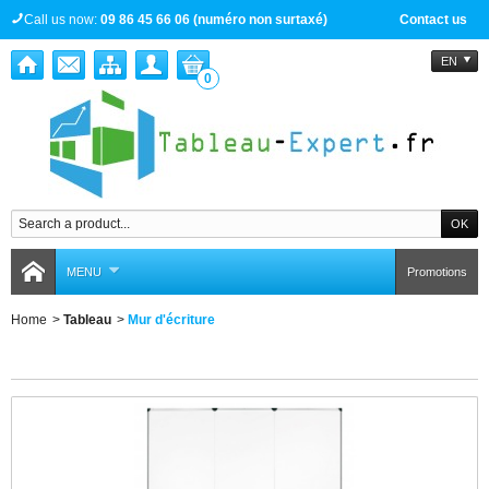
Call us now:
09 86 45 66 06 (numéro non surtaxé)
Contact us
EN
0
MENU
Promotions
Home
>
Tableau
>
Mur d'écriture
Mur d'écriture
There is 1 product.