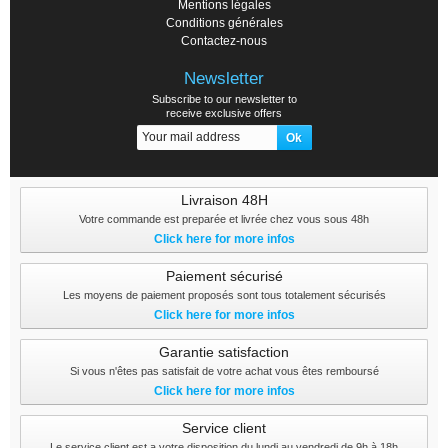
Mentions légales
Conditions générales
Contactez-nous
Newsletter
Subscribe to our newsletter to
receive exclusive offers
Livraison 48H
Votre commande est preparée et livrée chez vous sous 48h
Click here for more infos
Paiement sécurisé
Les moyens de paiement proposés sont tous totalement sécurisés
Click here for more infos
Garantie satisfaction
Si vous n'êtes pas satisfait de votre achat vous êtes remboursé
Click here for more infos
Service client
Le service client est a votre disposition du lundi au vendredi de 9h à 18h