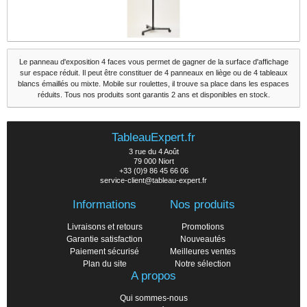
Le panneau d'exposition 4 faces vous permet de gagner de la surface d'affichage
sur espace réduit. Il peut être constituer de 4 panneaux en liège ou de 4 tableaux
blancs émaillés ou mixte. Mobile sur roulettes, il trouve sa place dans les espaces
réduits. Tous nos produits sont garantis 2 ans et disponibles en stock.
TableauExpert.fr
3 rue du 4 Août
79 000 Niort
+33 (0)9 86 45 66 06
service-client@tableau-expert.fr
Informations
Nos produits
Livraisons et retours
Promotions
Garantie satisfaction
Nouveautés
Paiement sécurisé
Meilleures ventes
Plan du site
Notre sélection
A propos
Qui sommes-nous