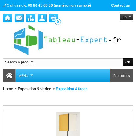
Call us now:
09 86 45 66 06 (numéro non surtaxé)
Contact us
EN
0
MENU
Promotions
Home
>
Exposition & vitrine
>
Exposition 4 faces
Exposition 4 faces
There are no products.