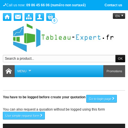
Call us now:
09 86 45 66 06 (numéro non surtaxé)
Contact us
EN
0
MENU
Promotions
Create your quotation
You have to be logged before create your quotation
Go to login page
You can also request a quoation without be logged using this form
Use simple request form