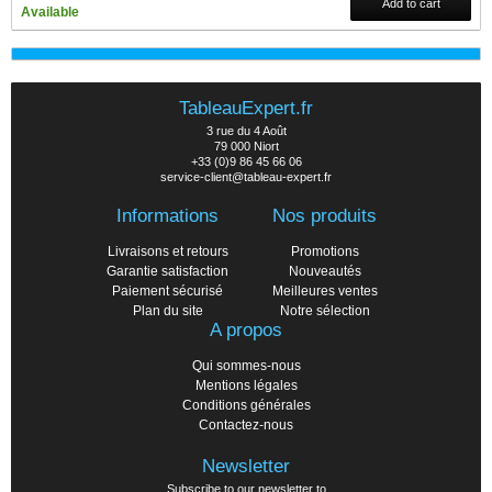
Add to cart
Available
TableauExpert.fr
3 rue du 4 Août
79 000 Niort
+33 (0)9 86 45 66 06
service-client@tableau-expert.fr
Informations
Nos produits
Livraisons et retours
Promotions
Garantie satisfaction
Nouveautés
Paiement sécurisé
Meilleures ventes
Plan du site
Notre sélection
A propos
Qui sommes-nous
Mentions légales
Conditions générales
Contactez-nous
Newsletter
Subscribe to our newsletter to