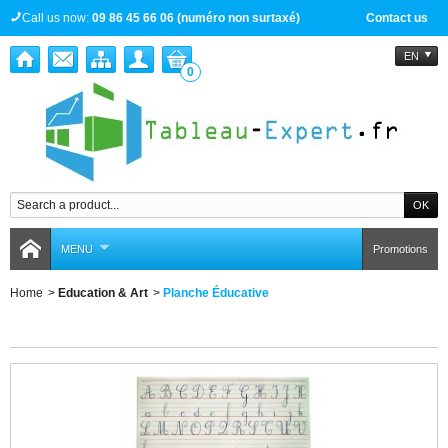
Call us now:
09 86 45 66 06 (numéro non surtaxé)
Contact us
EN
0
MENU
Promotions
Home
>
Education & Art
>
Planche Éducative
Planche Éducative
There are 2 products.