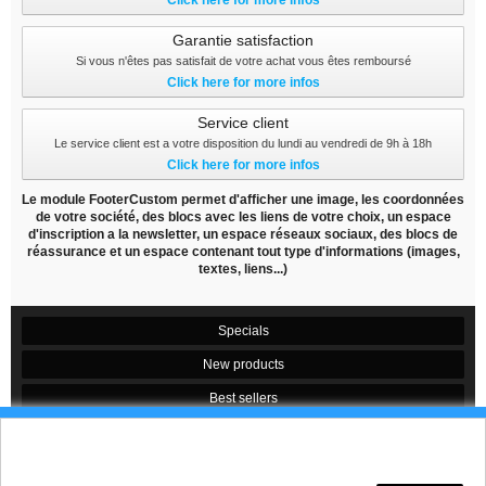
Click here for more infos
Garantie satisfaction
Si vous n'êtes pas satisfait de votre achat vous êtes remboursé
Click here for more infos
Service client
Le service client est a votre disposition du lundi au vendredi de 9h à 18h
Click here for more infos
Le module FooterCustom permet d'afficher une image, les coordonnées
de votre société, des blocs avec les liens de votre choix, un espace
d'inscription a la newsletter, un espace réseaux sociaux, des blocs de
réassurance et un espace contenant tout type d'informations (images,
textes, liens...)
Specials
New products
Best sellers
Contact us
Ces Cookies permettent de suivre votre navigation,
actualiser votre panier, vous reconnaitre lors de
Conditions d'utilisation
votre prochaine visite et sécuriser votre connexion.