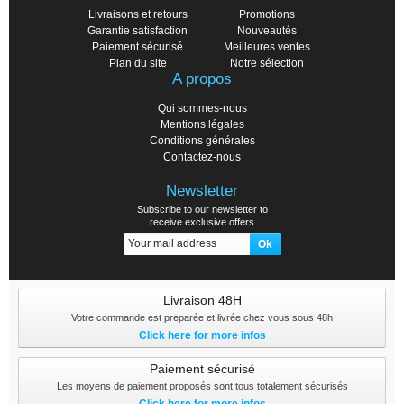
Livraisons et retours
Promotions
Garantie satisfaction
Nouveautés
Paiement sécurisé
Meilleures ventes
Plan du site
Notre sélection
A propos
Qui sommes-nous
Mentions légales
Conditions générales
Contactez-nous
Newsletter
Subscribe to our newsletter to
receive exclusive offers
Livraison 48H
Votre commande est preparée et livrée chez vous sous 48h
Click here for more infos
Paiement sécurisé
Les moyens de paiement proposés sont tous totalement sécurisés