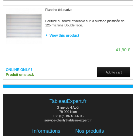
Planche éducative
Ecriture au feutre effaçable sur la surface plastifiée de
125 microns.Double face.
View this product
41,90 €
ONLINE ONLY !
Add to cart
Produit en stock
TableauExpert.fr
3 rue du 4 Août
79 000 Niort
+33 (0)9 86 45 66 06
service-client@tableau-expert.fr
Informations
Nos produits