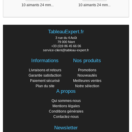
10 aimants 24 mm...
10 aimants 24 mm...
TableauExpert.fr
3 rue du 4 Août
79 000 Niort
+33 (0)9 86 45 66 06
service-client@tableau-expert.fr
Informations
Nos produits
Livraisons et retours
Promotions
Garantie satisfaction
Nouveautés
Paiement sécurisé
Meilleures ventes
Plan du site
Notre sélection
A propos
Qui sommes-nous
Mentions légales
Conditions générales
Contactez-nous
Newsletter