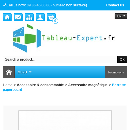
Call us now:
09 86 45 66 06 (numéro non surtaxé)
Contact us
EN
0
MENU
Promotions
Home
>
Accessoire & consommable
>
Accessoire magnétique
>
Barrette
paperboard
Barrette paperboard