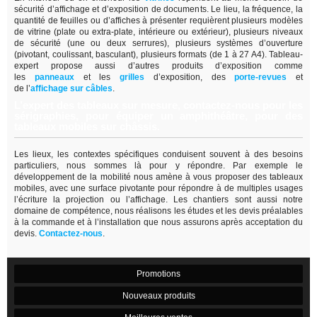
sécurité d’affichage et d’exposition de documents. Le lieu, la fréquence, la
quantité de feuilles ou d’affiches à présenter requièrent plusieurs modèles
de vitrine (plate ou extra-plate, intérieure ou extérieur), plusieurs niveaux
de sécurité (une ou deux serrures), plusieurs systèmes d’ouverture
(pivotant, coulissant, basculant), plusieurs formats (de 1 à 27 A4). Tableau-
expert propose aussi d’autres produits d’exposition comme
les
panneaux
et les
grilles
d’exposition, des
porte-revues
et
de
l’
affichage sur câbles
.
L’expert des tableaux sur mesure, contactez-nous pour les
sérigraphies, pour équiper un amphithéâtre, pour des
tableaux mobiles sur châssis.
Les lieux, les contextes spécifiques conduisent souvent à des besoins
particuliers, nous sommes là pour y répondre. Par exemple le
développement de la mobilité nous amène à vous proposer des tableaux
mobiles, avec une surface pivotante pour répondre à de multiples usages
l’écriture la projection ou l’affichage. Les chantiers sont aussi notre
domaine de compétence, nous réalisons les études et les devis préalables
à la commande et à l’installation que nous assurons après acceptation du
devis.
Contactez-nous
.
Promotions
Nouveaux produits