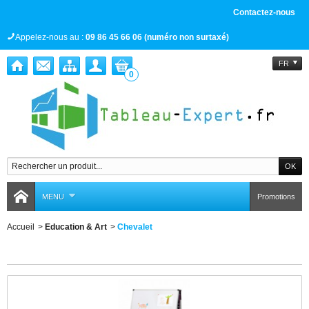
Contactez-nous
Appelez-nous au :
09 86 45 66 06 (numéro non surtaxé)
FR
0
MENU
Promotions
Accueil
>
Education & Art
>
Chevalet
Chevalet
Il y a 3 produits.