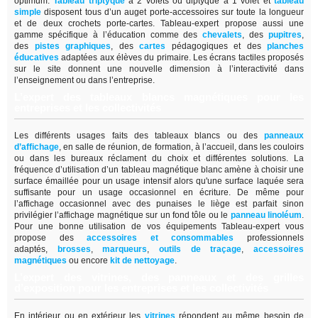
optimum.
Tableau triptyque
à 2 volets ou diptyque à 1 volet et
tableau
simple
disposent tous d’un auget porte-accessoires sur toute la longueur
et de deux crochets porte-cartes. Tableau-expert propose aussi une
gamme spécifique à l’éducation comme des
chevalets
, des
pupitres
,
des
pistes graphiques
, des
cartes
pédagogiques et des
planches
éducatives
adaptées aux élèves du primaire. Les écrans tactiles proposés
sur le site donnent une nouvelle dimension à l’interactivité dans
l’enseignement ou dans l’entreprise.
L’expert des tableaux blancs magnétiques pour les
entreprises et les collectivités
Les différents usages faits des tableaux blancs ou des
panneaux
d’affichage
,
en salle de réunion, de formation, à l’accueil, dans les couloirs
ou dans les bureaux réclament du choix et différentes solutions. La
fréquence d’utilisation d’un tableau magnétique blanc amène à choisir une
surface émaillée pour un usage intensif alors qu'une surface laquée sera
suffisante pour un usage occasionnel en écriture. De même pour
l’affichage occasionnel avec des punaises le liège est parfait sinon
privilégier l’affichage magnétique sur un fond tôle ou le
panneau linoléum
.
Pour une bonne utilisation de vos équipements Tableau-expert vous
propose des
accessoires et consommables
professionnels
adaptés,
brosses
,
marqueurs
,
outils de traçage
,
accessoires
magnétiques
ou encore
kit de nettoyage
.
L’expert des vitrines, des panneaux et des grilles
d’exposition pour les entreprises et les collectivités
En intérieur ou en extérieur les
vitrines
répondent au même besoin de