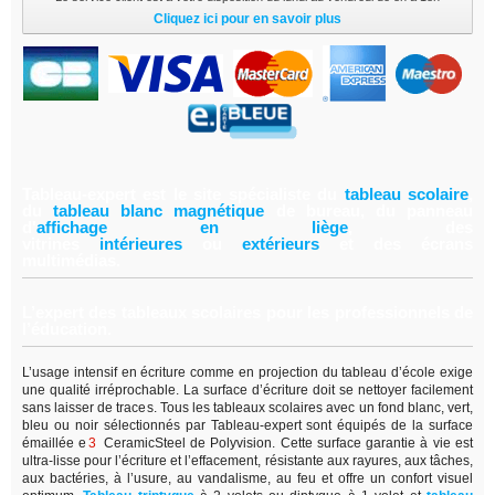
Cliquez ici pour en savoir plus
Tableau-expert est le site spécialiste du
tableau scolair
e
,
du
tableau blanc magnétiqu
e
de bureau, du panneau
d'
affichage en lièg
e
,
des
vitrines
intérieure
s
ou
extérieur
s
et des écrans
multimédias.
L’expert des tableaux scolaires pour les professionnels de
l’éducation.
L’usage intensif en écriture comme en projection du tableau d’école exige
une qualité irréprochable. La surface d’écriture doit se nettoyer facilement
sans laisser de traces. Tous les tableaux scolaires avec un fond blanc, vert,
bleu ou noir sélectionnés par Tableau-expert sont équipés de la surface
émaillée e
3
CeramicSteel de Polyvision. Cette surface garantie à vie est
ultra-lisse pour l’écriture et l’effacement, résistante aux rayures, aux tâches,
aux bactéries, à l’usure, au vandalisme, au feu et offre un confort visuel