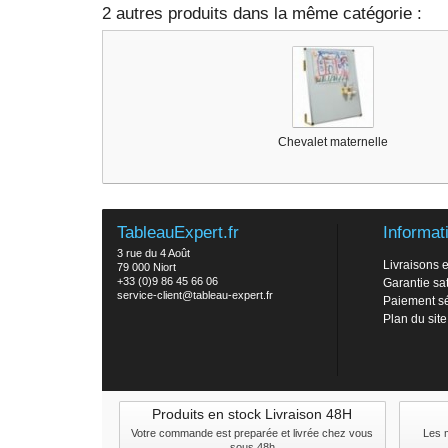
2 autres produits dans la même catégorie :
Chevalet maternelle
TableauExpert.fr
Informat
3 rue du 4 Août
Livraisons e
79 000 Niort
+33 (0)9 86 45 66 06
Garantie sat
service-client@tableau-expert.fr
Paiement s
Plan du site
Produits en stock Livraison 48H
Votre commande est preparée et livrée chez vous
Les 
sous 48h