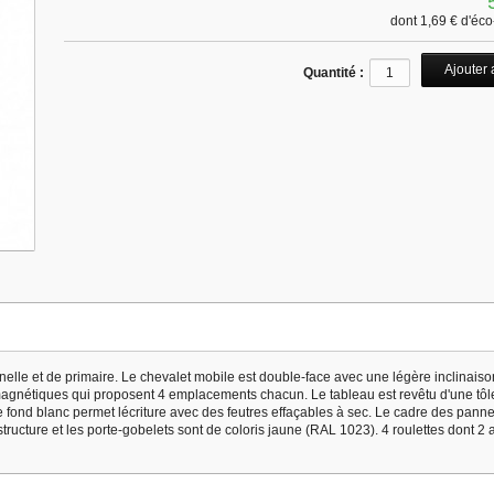
dont
1,69 €
d'éco-
Quantité :
rnelle et de primaire. Le chevalet mobile est double-face avec une légère inclinais
s magnétiques qui proposent 4 emplacements chacun. Le tableau est revêtu d'une tôl
 fond blanc permet lécriture avec des feutres effaçables à sec. Le cadre des pann
ructure et les porte-gobelets sont de coloris jaune (RAL 1023). 4 roulettes dont 2 a