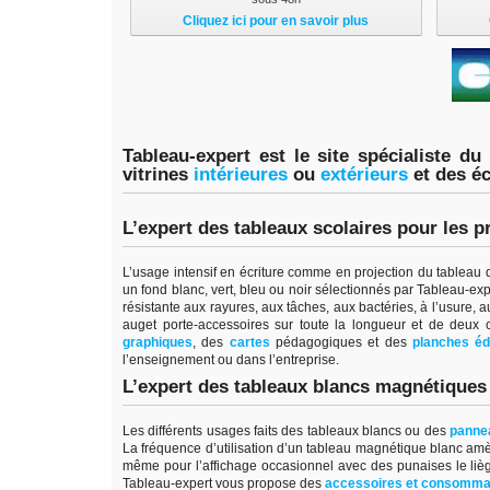
Cliquez ici pour en savoir plus
Tableau-expert est le site spécialiste du
vitrines
intérieure
s
ou
extérieur
s
et des é
L’expert des tableaux scolaires pour les p
L’usage intensif en écriture comme en projection du tableau d’
un fond blanc, vert, bleu ou noir sélectionnés par Tableau-ex
résistante aux rayures, aux tâches, aux bactéries, à l’usure, a
auget porte-accessoires sur toute la longueur et de deux
graphiques
, des
cartes
pédagogiques et des
planches éd
l’enseignement ou dans l’entreprise.
L’expert des tableaux blancs magnétiques p
Les différents usages faits des tableaux blancs ou des
pannea
La fréquence d’utilisation d’un tableau magnétique blanc amè
même pour l’affichage occasionnel avec des punaises le liège 
Tableau-expert vous propose des
accessoires et consomma