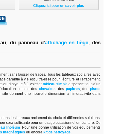
s
Cliquez ici pour en savoir plus
eau, du panneau d'
affichage en lièg
e
,
des
lement sans laisser de traces. Tous les tableaux scolaires avec
e garantie à vie est ultra-lisse pour l’écriture et l’effacement,
ts ou diptyque à 1 volet et
tableau simple
disposent tous d’un
l’éducation comme des
chevalets
, des
pupitres
, des
pistes
 site donnent une nouvelle dimension à l’interactivité dans
ou dans les bureaux réclament du choix et différentes solutions.
uée sera suffisante pour un usage occasionnel en écriture. De
au linoléum
. Pour une bonne utilisation de vos équipements
es magnétiques
ou encore
kit de nettoyage
.