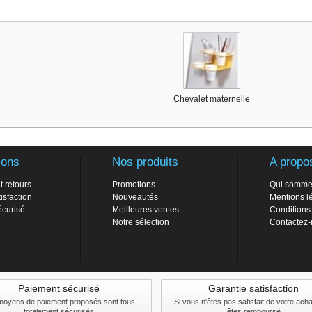
Chevalet maternelle
ions
Nos produits
A propo
t retours
Promotions
Qui somme
isfaction
Nouveautés
Mentions l
écurisé
Meilleures ventes
Conditions
Notre sélection
Contactez
Paiement sécurisé
Garantie satisfaction
moyens de paiement proposés sont tous
Si vous n'êtes pas satisfait de votre ach
totalement sécurisés
êtes remboursé