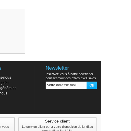
s
Newsletter
Inscrivez-vous à notre newsletter
s-nous
pour recevoir des offres exclusives
égales
 générales
-nous
Service client
at vous
Le service client est a votre disposition du lundi au
vendredi de 8h à 18h