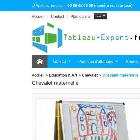
Appelez-nous au :
09 86 45 66 06 (numéro non surtaxé)
Accueil
Contact
Plan du site
FR
Tableau
Panneau d'affichage
Réunion
Accueil
>
Education & Art
>
Chevalet
>
Chevalet maternelle
Chevalet maternelle