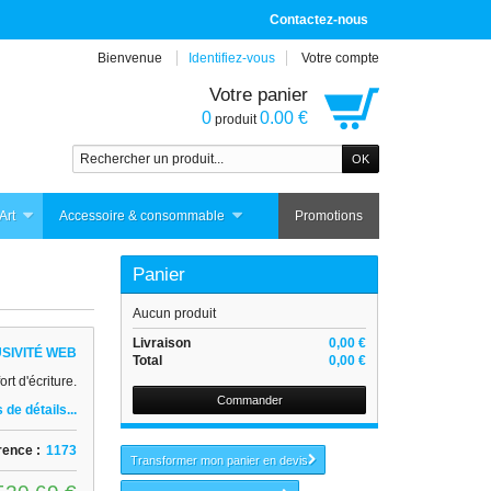
Contactez-nous
Bienvenue
Identifiez-vous
Votre compte
Votre panier
0
0.00 €
produit
Art
Accessoire & consommable
Promotions
Panier
Aucun produit
Livraison
0,00 €
SIVITÉ WEB
Total
0,00 €
rt d'écriture.
Commander
 de détails...
rence :
1173
Transformer mon panier en devis