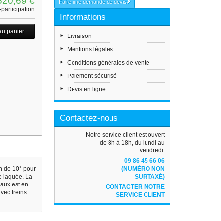
520,69 €
Faire une demande de devis
participation
Informations
Livraison
Mentions légales
Conditions générales de vente
Paiement sécurisé
Devis en ligne
Contactez-nous
Notre service client est ouvert
de 8h à 18h, du lundi au
vendredi.
09 86 45 66 06
on de 10° pour
(NUMÉRO NON
e laquée. La
SURTAXÉ)
eaux est en
CONTACTER NOTRE
vec freins.
SERVICE CLIENT