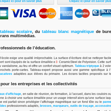
Cliquez ici pour en savoir plus
Cliquez ici pour en savoir plu
tableau scolair
e
, du
tableau blanc magnétiqu
e
de bur
crans multimédias.
rofessionnels de l’éducation.
école exige une qualité irréprochable. La surface d’écriture doit se nettoyer faci
pert sont équipés de la surface émaillée e
3
CeramicSteel de Polyvision. Cette surfac
u vandalisme, au feu et offre un confort visuel optimum.
Tableau triptyque
à 2 vole
 crochets porte-cartes. Tableau-expert propose aussi une gamme spécifique à 
ucatives
adaptées aux élèves du primaire. Les écrans tactiles proposés sur le
our les entreprises et les collectivités
ux d’affichage
,
en salle de réunion, de formation, à l’accueil, dans les couloirs 
ne à choisir une surface émaillée pour un usage intensif alors qu'une surface laq
est parfait sinon privilégier l’affichage magnétique sur un fond tôle ou le
panne
bles
professionnels adaptés,
brosses
,
marqueurs
,
outils de traçage
,
accessoir