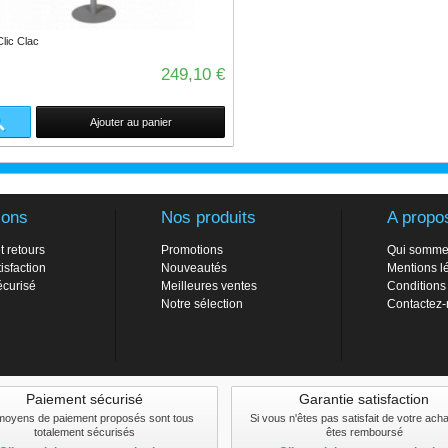
lic Clac
249,10 €
Ajouter au panier
ions
Nos produits
A propo
t retours
Promotions
Qui somme
isfaction
Nouveautés
Mentions l
écurisé
Meilleures ventes
Conditions
Notre sélection
Contactez
Paiement sécurisé
Garantie satisfaction
moyens de paiement proposés sont tous
Si vous n'êtes pas satisfait de votre ach
totalement sécurisés
êtes remboursé