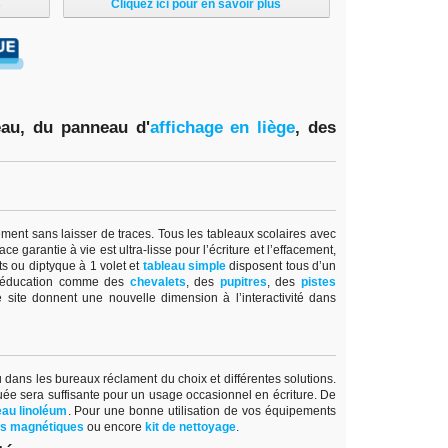
s
Cliquez ici pour en savoir plus
eau, du panneau d'
affichage en lièg
e
,
des
lement sans laisser de traces. Tous les tableaux scolaires avec
e garantie à vie est ultra-lisse pour l’écriture et l’effacement,
ts ou diptyque à 1 volet et
tableau simple
disposent tous d’un
l’éducation comme des
chevalets
, des
pupitres
, des
pistes
 site donnent une nouvelle dimension à l’interactivité dans
ou dans les bureaux réclament du choix et différentes solutions.
uée sera suffisante pour un usage occasionnel en écriture. De
au linoléum
. Pour une bonne utilisation de vos équipements
es magnétiques
ou encore
kit de nettoyage
.