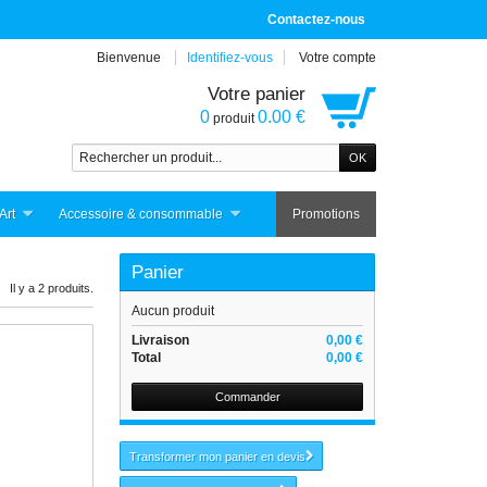
Contactez-nous
Bienvenue
Identifiez-vous
Votre compte
Votre panier
0
0.00 €
produit
Art
Accessoire & consommable
Promotions
Panier
Il y a 2 produits.
Aucun produit
Livraison
0,00 €
Total
0,00 €
Commander
Transformer mon panier en devis