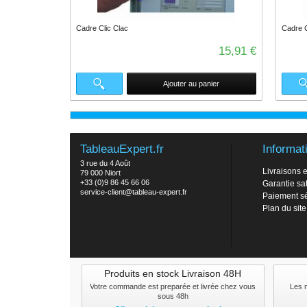
Cadre Clic Clac
Cadre C
15,91 €
Ajouter au panier
TableauExpert.fr
Informat
3 rue du 4 Août
Livraisons e
79 000 Niort
+33 (0)9 86 45 66 06
Garantie sat
service-client@tableau-expert.fr
Paiement s
Plan du site
Produits en stock Livraison 48H
Votre commande est preparée et livrée chez vous
Les 
sous 48h