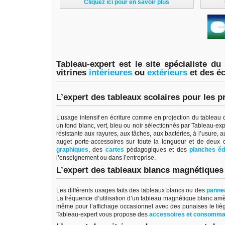
Cliquez ici pour en savoir plus
Tableau-expert est le site spécialiste du
vitrines
intérieure
s
ou
extérieur
s
et des é
L’expert des tableaux scolaires pour les p
L’usage intensif en écriture comme en projection du tableau d’
un fond blanc, vert, bleu ou noir sélectionnés par Tableau-ex
résistante aux rayures, aux tâches, aux bactéries, à l’usure, a
auget porte-accessoires sur toute la longueur et de deux
graphiques
, des
cartes
pédagogiques et des
planches éd
l’enseignement ou dans l’entreprise.
L’expert des tableaux blancs magnétiques p
Les différents usages faits des tableaux blancs ou des
pannea
La fréquence d’utilisation d’un tableau magnétique blanc amè
même pour l’affichage occasionnel avec des punaises le liège 
Tableau-expert vous propose des
accessoires et consomma