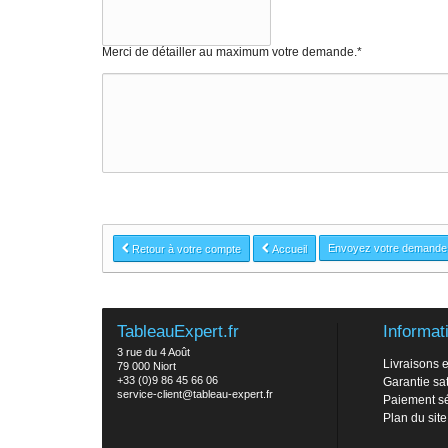
Merci de détailler au maximum votre demande.*
Envoyez votre demande
Retour à votre compte
Accueil
TableauExpert.fr
Informat
3 rue du 4 Août
Livraisons e
79 000 Niort
+33 (0)9 86 45 66 06
Garantie sat
service-client@tableau-expert.fr
Paiement s
Plan du site