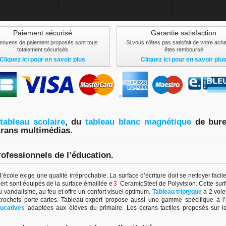
Paiement sécurisé
Garantie satisfaction
moyens de paiement proposés sont tous
Si vous n'êtes pas satisfait de votre ach
totalement sécurisés
êtes remboursé
Cliquez ici pour en savoir plus
Cliquez ici pour en savoir plu
tableau scolair
e
, du
tableau blanc magnétiqu
e
de bur
crans multimédias.
rofessionnels de l’éducation.
école exige une qualité irréprochable. La surface d’écriture doit se nettoyer faci
pert sont équipés de la surface émaillée e
3
CeramicSteel de Polyvision. Cette surfac
u vandalisme, au feu et offre un confort visuel optimum.
Tableau triptyque
à 2 vole
 crochets porte-cartes. Tableau-expert propose aussi une gamme spécifique à 
ucatives
adaptées aux élèves du primaire. Les écrans tactiles proposés sur le