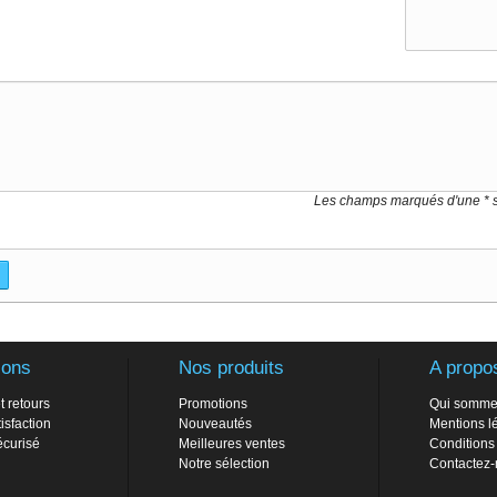
Les champs marqués d'une * s
ions
Nos produits
A propo
t retours
Promotions
Qui somme
isfaction
Nouveautés
Mentions l
écurisé
Meilleures ventes
Conditions
Notre sélection
Contactez