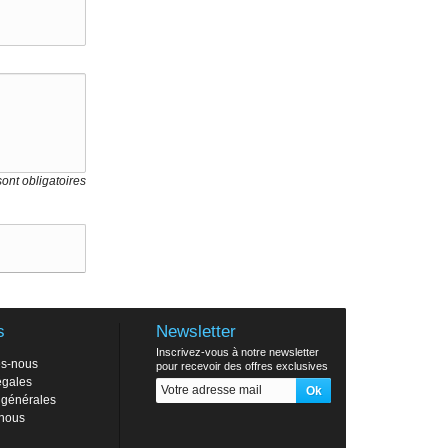
ont obligatoires
s
Newsletter
Inscrivez-vous à notre newsletter
s-nous
pour recevoir des offres exclusives
égales
 générales
-nous