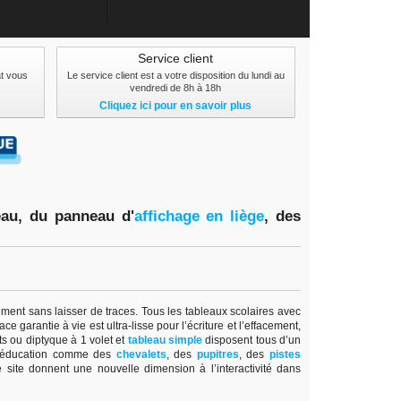
Service client
at vous
Le service client est a votre disposition du lundi au
vendredi de 8h à 18h
s
Cliquez ici pour en savoir plus
eau, du panneau d'
affichage en lièg
e
,
des
lement sans laisser de traces. Tous les tableaux scolaires avec
e garantie à vie est ultra-lisse pour l’écriture et l’effacement,
ts ou diptyque à 1 volet et
tableau simple
disposent tous d’un
l’éducation comme des
chevalets
, des
pupitres
, des
pistes
 site donnent une nouvelle dimension à l’interactivité dans