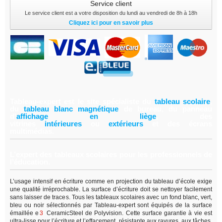
Service client
Le service client est a votre disposition du lundi au vendredi de 8h à 18h
Cliquez ici pour en savoir plus
Tableau-expert est le site spécialiste du
tableau scolair
e
,
du
tableau blanc magnétiqu
e
de bureau, du panneau
d'
affichage en lièg
e
,
des
vitrines
intérieure
s
ou
extérieur
s
et des écrans
multimédias.
L’expert des tableaux scolaires pour les professionnels de
l’éducation.
L’usage intensif en écriture comme en projection du tableau d’école exige
une qualité irréprochable. La surface d’écriture doit se nettoyer facilement
sans laisser de traces. Tous les tableaux scolaires avec un fond blanc, vert,
bleu ou noir sélectionnés par Tableau-expert sont équipés de la surface
émaillée e
3
CeramicSteel de Polyvision. Cette surface garantie à vie est
ultra-lisse pour l’écriture et l’effacement, résistante aux rayures, aux tâches,