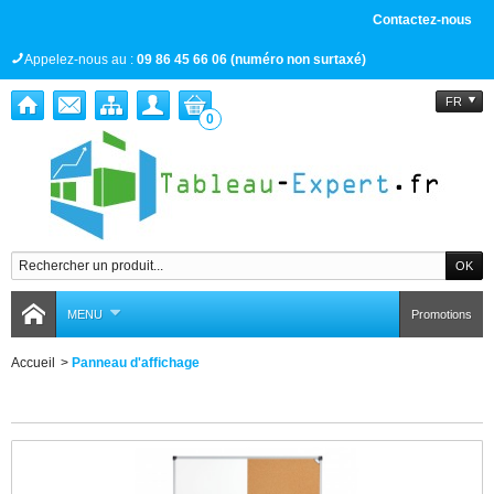
Contactez-nous
Appelez-nous au :
09 86 45 66 06 (numéro non surtaxé)
FR
0
MENU
Promotions
Accueil
>
Panneau d'affichage
Panneau d'affichage
Il y a 1 produit.