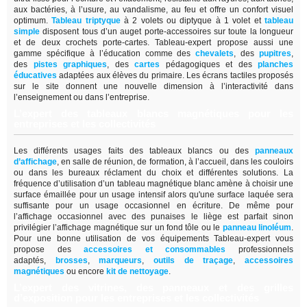
aux bactéries, à l’usure, au vandalisme, au feu et offre un confort visuel
optimum.
Tableau triptyque
à 2 volets ou diptyque à 1 volet et
tableau
simple
disposent tous d’un auget porte-accessoires sur toute la longueur
et de deux crochets porte-cartes. Tableau-expert propose aussi une
gamme spécifique à l’éducation comme des
chevalets
, des
pupitres
,
des
pistes graphiques
, des
cartes
pédagogiques et des
planches
éducatives
adaptées aux élèves du primaire. Les écrans tactiles proposés
sur le site donnent une nouvelle dimension à l’interactivité dans
l’enseignement ou dans l’entreprise.
L’expert des tableaux blancs magnétiques pour les
entreprises et les collectivités
Les différents usages faits des tableaux blancs ou des
panneaux
d’affichage
,
en salle de réunion, de formation, à l’accueil, dans les couloirs
ou dans les bureaux réclament du choix et différentes solutions. La
fréquence d’utilisation d’un tableau magnétique blanc amène à choisir une
surface émaillée pour un usage intensif alors qu'une surface laquée sera
suffisante pour un usage occasionnel en écriture. De même pour
l’affichage occasionnel avec des punaises le liège est parfait sinon
privilégier l’affichage magnétique sur un fond tôle ou le
panneau linoléum
.
Pour une bonne utilisation de vos équipements Tableau-expert vous
propose des
accessoires et consommables
professionnels
adaptés,
brosses
,
marqueurs
,
outils de traçage
,
accessoires
magnétiques
ou encore
kit de nettoyage
.
L’expert des vitrines, des panneaux et des grilles
d’exposition pour les entreprises et les collectivités