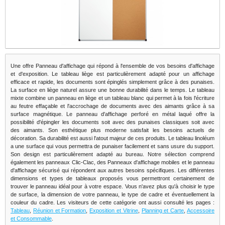
Une offre Panneau d'affichage qui répond à l'ensemble de vos besoins d'affichage
et d'exposition. Le tableau liège est particulièrement adapté pour un affichage
efficace et rapide, les documents sont épinglés simplement grâce à des punaises.
La surface en liège naturel assure une bonne durabilité dans le temps. Le tableau
mixte combine un panneau en liège et un tableau blanc qui permet à la fois l'écriture
au feutre effaçable et l'accrochage de documents avec des aimants grâce à sa
surface magnétique. Le panneau d'affichage perforé en métal laqué offre la
possibilité d'épingler les documents soit avec des punaises classiques soit avec
des aimants. Son esthétique plus moderne satisfait les besoins actuels de
décoration. Sa durabilité est aussi l'atout majeur de ces produits. Le tableau linoléum
a une surface qui vous permettra de punaiser facilement et sans usure du support.
Son design est particulièrement adapté au bureau. Notre sélection comprend
également les panneaux Clic-Clac, des Panneaux d'affichage mobiles et le panneau
d'affichage sécurisé qui répondent aux autres besoins spécifiques. Les différentes
dimensions et types de tableaux proposés vous permettront certainement de
trouver le panneau idéal pour à votre espace. Vous n'avez plus qu'à choisir le type
de surface, la dimension de votre panneau, le type de cadre et éventuellement la
couleur du cadre. Les visiteurs de cette catégorie ont aussi consulté les pages :
Tableau
,
Réunion et Formation
,
Exposition et Vitrine
,
Planning et Carte
,
Accessoire
et Consommable
.