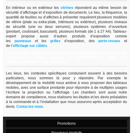
En intérieur ou en extérieur les
vitrines
répondent au même besoin de
sécurité d’affichage et d’exposition de documents. Le lieu, la fréquence, la
quantité de feuilles ou d’affiches à présenter requièrent plusieurs modèles
de vitrine (plate ou extra-plate, intérieure ou extérieur), plusieurs niveaux
de sécurité (une ou deux serrures), plusieurs systèmes d’ouverture
(pivotant, coulissant, basculant), plusieurs formats (de 1 à 27 A4). Tableau-
expert propose aussi d’autres produits d’exposition comme
les
panneaux
et les
grilles
d’exposition, des
porte-revues
et
de
l’
affichage sur câbles
.
L’expert des tableaux sur mesure, contactez-nous pour les
sérigraphies, pour équiper un amphithéâtre, pour des
tableaux mobiles sur châssis.
Les lieux, les contextes spécifiques conduisent souvent à des besoins
particuliers, nous sommes là pour y répondre. Par exemple le
développement de la mobilité nous amène à vous proposer des tableaux
mobiles, avec une surface pivotante pour répondre à de multiples usages
l’écriture la projection ou l’affichage. Les chantiers sont aussi notre
domaine de compétence, nous réalisons les études et les devis préalables
à la commande et à l’installation que nous assurons après acceptation du
devis.
Contactez-nous
.
Promotions
Nouveaux produits