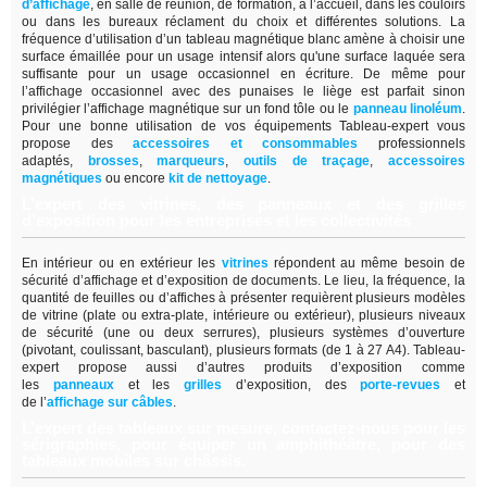
d’affichage
,
en salle de réunion, de formation, à l’accueil, dans les couloirs
ou dans les bureaux réclament du choix et différentes solutions. La
fréquence d’utilisation d’un tableau magnétique blanc amène à choisir une
surface émaillée pour un usage intensif alors qu'une surface laquée sera
suffisante pour un usage occasionnel en écriture. De même pour
l’affichage occasionnel avec des punaises le liège est parfait sinon
privilégier l’affichage magnétique sur un fond tôle ou le
panneau linoléum
.
Pour une bonne utilisation de vos équipements Tableau-expert vous
propose des
accessoires et consommables
professionnels
adaptés,
brosses
,
marqueurs
,
outils de traçage
,
accessoires
magnétiques
ou encore
kit de nettoyage
.
L’expert des vitrines, des panneaux et des grilles
d’exposition pour les entreprises et les collectivités
En intérieur ou en extérieur les
vitrines
répondent au même besoin de
sécurité d’affichage et d’exposition de documents. Le lieu, la fréquence, la
quantité de feuilles ou d’affiches à présenter requièrent plusieurs modèles
de vitrine (plate ou extra-plate, intérieure ou extérieur), plusieurs niveaux
de sécurité (une ou deux serrures), plusieurs systèmes d’ouverture
(pivotant, coulissant, basculant), plusieurs formats (de 1 à 27 A4). Tableau-
expert propose aussi d’autres produits d’exposition comme
les
panneaux
et les
grilles
d’exposition, des
porte-revues
et
de
l’
affichage sur câbles
.
L’expert des tableaux sur mesure, contactez-nous pour les
sérigraphies, pour équiper un amphithéâtre, pour des
tableaux mobiles sur châssis.