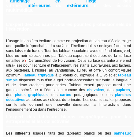
d'
affichage en lièg
e
,
des
vitrines
intérieure
s
ou
extérieur
s
et des écrans
multimédias.
L’expert des tableaux scolaires pour les professionnels de
l’éducation.
L’usage intensif en écriture comme en projection du tableau d’école exige
une qualité irréprochable. La surface d’écriture doit se nettoyer facilement
sans laisser de traces. Tous les tableaux scolaires avec un fond blanc, vert,
bleu ou noir sélectionnés par Tableau-expert sont équipés de la surface
émaillée e
3
CeramicSteel de Polyvision. Cette surface garantie à vie est
ultra-lisse pour l’écriture et l’effacement, résistante aux rayures, aux tâches,
aux bactéries, à l’usure, au vandalisme, au feu et offre un confort visuel
optimum.
Tableau triptyque
à 2 volets ou diptyque à 1 volet et
tableau
simple
disposent tous d’un auget porte-accessoires sur toute la longueur
et de deux crochets porte-cartes. Tableau-expert propose aussi une
gamme spécifique à l’éducation comme des
chevalets
, des
pupitres
,
des
pistes graphiques
, des
cartes
pédagogiques et des
planches
éducatives
adaptées aux élèves du primaire. Les écrans tactiles proposés
sur le site donnent une nouvelle dimension à l’interactivité dans
l’enseignement ou dans l’entreprise.
L’expert des tableaux blancs magnétiques pour les
entreprises et les collectivités
Les différents usages faits des tableaux blancs ou des
panneaux