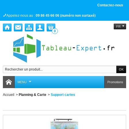
Contactez-nous
Appelez-nous au :
09 86 45 66 06 (numéro non surtaxé)
FR
0
MENU
Promotions
Accueil
>
Planning & Carte
>
Support cartes
Support cartes
Il y a 4 produits.