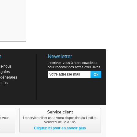
s
Newsletter
Inscrivez-vous à notre newsletter
s-nous
pour recevoir des offres exclusives
égales
 générales
-nous
Service client
at vous
Le service client est a votre disposition du lundi au
vendredi de 8h à 18h
s
Cliquez ici pour en savoir plus