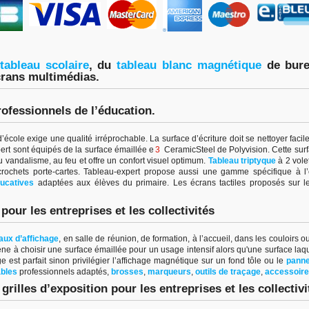
tableau scolair
e
, du
tableau blanc magnétiqu
e
de bur
crans multimédias.
rofessionnels de l’éducation.
école exige une qualité irréprochable. La surface d’écriture doit se nettoyer faci
pert sont équipés de la surface émaillée e
3
CeramicSteel de Polyvision. Cette surfac
u vandalisme, au feu et offre un confort visuel optimum.
Tableau triptyque
à 2 vole
 crochets porte-cartes. Tableau-expert propose aussi une gamme spécifique à 
ucatives
adaptées aux élèves du primaire. Les écrans tactiles proposés sur le
our les entreprises et les collectivités
ux d’affichage
,
en salle de réunion, de formation, à l’accueil, dans les couloirs 
ne à choisir une surface émaillée pour un usage intensif alors qu'une surface laq
est parfait sinon privilégier l’affichage magnétique sur un fond tôle ou le
panne
bles
professionnels adaptés,
brosses
,
marqueurs
,
outils de traçage
,
accessoir
grilles d’exposition pour les entreprises et les collectivi