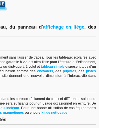
eau, du panneau d'
affichage en lièg
e
,
des
lement sans laisser de traces. Tous les tableaux scolaires avec
e garantie à vie est ultra-lisse pour l’écriture et l’effacement,
ts ou diptyque à 1 volet et
tableau simple
disposent tous d’un
l’éducation comme des
chevalets
, des
pupitres
, des
pistes
 site donnent une nouvelle dimension à l’interactivité dans
ou dans les bureaux réclament du choix et différentes solutions.
uée sera suffisante pour un usage occasionnel en écriture. De
au linoléum
. Pour une bonne utilisation de vos équipements
es magnétiques
ou encore
kit de nettoyage
.
tés