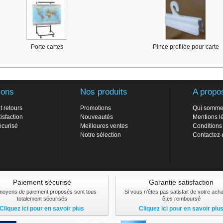
Porte cartes
Pince profilée pour carte
ions
Nos produits
A propo
t retours
Promotions
Qui somme
isfaction
Nouveautés
Mentions l
écurisé
Meilleures ventes
Conditions
Notre sélection
Contactez
Paiement sécurisé
Garantie satisfaction
moyens de paiement proposés sont tous
Si vous n'êtes pas satisfait de votre ach
totalement sécurisés
êtes remboursé
Cliquez ici pour en savoir plus
Cliquez ici pour en savoir plu