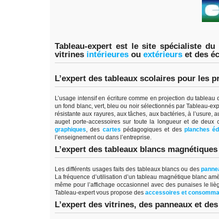
Tableau-expert est le site spécialiste du
vitrines
intérieure
s
ou
extérieur
s
et des é
L’expert des tableaux scolaires pour les p
L’usage intensif en écriture comme en projection du tableau d’
un fond blanc, vert, bleu ou noir sélectionnés par Tableau-ex
résistante aux rayures, aux tâches, aux bactéries, à l’usure, a
auget porte-accessoires sur toute la longueur et de deux
graphiques
, des
cartes
pédagogiques et des
planches éd
l’enseignement ou dans l’entreprise.
L’expert des tableaux blancs magnétiques p
Les différents usages faits des tableaux blancs ou des
pannea
La fréquence d’utilisation d’un tableau magnétique blanc amè
même pour l’affichage occasionnel avec des punaises le liège 
Tableau-expert vous propose des
accessoires et consomma
L’expert des vitrines, des panneaux et des 