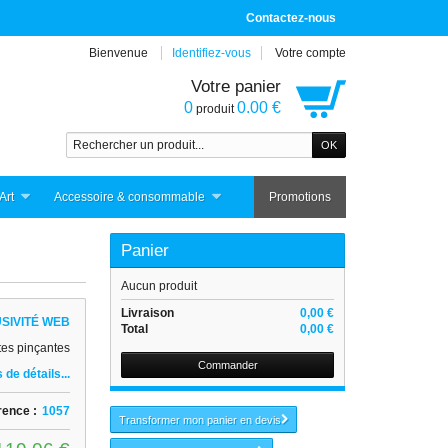
Contactez-nous
Bienvenue
Identifiez-vous
Votre compte
Votre panier
0
0.00 €
produit
Art
Accessoire & consommable
Promotions
Panier
Aucun produit
Livraison
0,00 €
SIVITÉ WEB
Total
0,00 €
tes pinçantes
Commander
 de détails...
rence :
1057
Transformer mon panier en devis