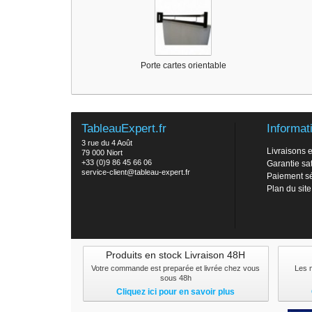
Porte cartes orientable
TableauExpert.fr
Informat
3 rue du 4 Août
Livraisons e
79 000 Niort
+33 (0)9 86 45 66 06
Garantie sat
service-client@tableau-expert.fr
Paiement s
Plan du site
Produits en stock Livraison 48H
Votre commande est preparée et livrée chez vous
Les 
sous 48h
Cliquez ici pour en savoir plus