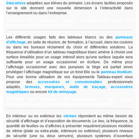
éducatives
adaptées aux élèves du primaire. Les écrans tactiles proposés
sur le site donnent une nouvelle dimension à l’interactivité dans
l’enseignement ou dans l’entreprise.
L’expert des tableaux blancs magnétiques pour les
entreprises et les collectivités
Les différents usages faits des tableaux blancs ou des
panneaux
d’affichage
,
en salle de réunion, de formation, à l’accueil, dans les couloirs
ou dans les bureaux réclament du choix et différentes solutions. La
fréquence d’utilisation d’un tableau magnétique blanc amène à choisir une
surface émaillée pour un usage intensif alors qu'une surface laquée sera
suffisante pour un usage occasionnel en écriture. De même pour
l’affichage occasionnel avec des punaises le liège est parfait sinon
privilégier l’affichage magnétique sur un fond tôle ou le
panneau linoléum
.
Pour une bonne utilisation de vos équipements Tableau-expert vous
propose des
accessoires et consommables
professionnels
adaptés,
brosses
,
marqueurs
,
outils de traçage
,
accessoires
magnétiques
ou encore
kit de nettoyage
.
L’expert des vitrines, des panneaux et des grilles
d’exposition pour les entreprises et les collectivités
En intérieur ou en extérieur les
vitrines
répondent au même besoin de
sécurité d’affichage et d’exposition de documents. Le lieu, la fréquence, la
quantité de feuilles ou d’affiches à présenter requièrent plusieurs modèles
de vitrine (plate ou extra-plate, intérieure ou extérieur), plusieurs niveaux
de sécurité (une ou deux serrures), plusieurs systèmes d’ouverture