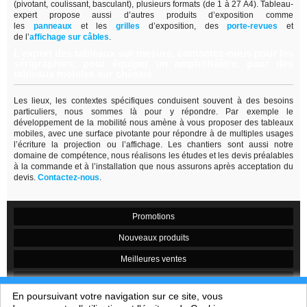
(pivotant, coulissant, basculant), plusieurs formats (de 1 à 27 A4). Tableau-
expert propose aussi d’autres produits d’exposition comme
les
panneaux
et les
grilles
d’exposition, des
porte-revues
et
de
l’
affichage sur câbles
.
L’expert des tableaux sur mesure, contactez-nous pour les
sérigraphies, pour équiper un amphithéâtre, pour des
tableaux mobiles sur châssis.
Les lieux, les contextes spécifiques conduisent souvent à des besoins
particuliers, nous sommes là pour y répondre. Par exemple le
développement de la mobilité nous amène à vous proposer des tableaux
mobiles, avec une surface pivotante pour répondre à de multiples usages
l’écriture la projection ou l’affichage. Les chantiers sont aussi notre
domaine de compétence, nous réalisons les études et les devis préalables
à la commande et à l’installation que nous assurons après acceptation du
devis.
Contactez-nous
.
Promotions
Nouveaux produits
Meilleures ventes
Contactez-nous
En poursuivant votre navigation sur ce site, vous
Conditions générales de vente