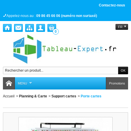
Contactez-nous
Appelez-nous au :
09 86 45 66 06 (numéro non surtaxé)
FR
0
MENU
Promotions
Accueil
>
Planning & Carte
>
Support cartes
>
Porte cartes
Porte cartes