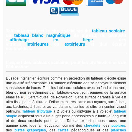
Tableau-expert est le site spécialiste du
tableau scolair
e
,
du
tableau blanc magnétiqu
e
de bureau, du panneau
d'
affichage en lièg
e
,
des
vitrines
intérieure
s
ou
extérieur
s
et des écrans
multimédias.
L’expert des tableaux scolaires pour les professionnels de
l’éducation.
L’usage intensif en écriture comme en projection du tableau d’école exige
une qualité irréprochable. La surface d’écriture doit se nettoyer facilement
sans laisser de traces. Tous les tableaux scolaires avec un fond blanc, vert,
bleu ou noir sélectionnés par Tableau-expert sont équipés de la surface
émaillée e
3
CeramicSteel de Polyvision. Cette surface garantie à vie est
ultra-lisse pour l’écriture et l’effacement, résistante aux rayures, aux tâches,
aux bactéries, à l’usure, au vandalisme, au feu et offre un confort visuel
optimum.
Tableau triptyque
à 2 volets ou diptyque à 1 volet et
tableau
simple
disposent tous d’un auget porte-accessoires sur toute la longueur
et de deux crochets porte-cartes. Tableau-expert propose aussi une
gamme spécifique à l’éducation comme des
chevalets
, des
pupitres
,
des
pistes graphiques
, des
cartes
pédagogiques et des
planches