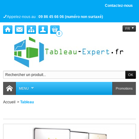
Contactez-nous
Appelez-nous au :
09 86 45 66 06 (numéro non surtaxé)
FR
0
MENU
Promotions
Accueil
>
Tableau
Tableau
Il y a 2 produits.