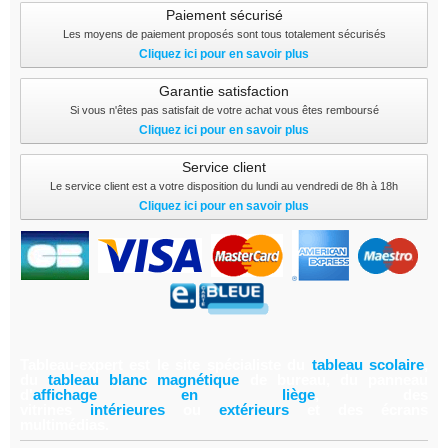
Paiement sécurisé
Les moyens de paiement proposés sont tous totalement sécurisés
Cliquez ici pour en savoir plus
Garantie satisfaction
Si vous n'êtes pas satisfait de votre achat vous êtes remboursé
Cliquez ici pour en savoir plus
Service client
Le service client est a votre disposition du lundi au vendredi de 8h à 18h
Cliquez ici pour en savoir plus
Tableau-expert est le site spécialiste du
tableau scolair
e
,
du
tableau blanc magnétiqu
e
de bureau, du panneau
d'
affichage en lièg
e
,
des
vitrines
intérieure
s
ou
extérieur
s
et des écrans
multimédias.