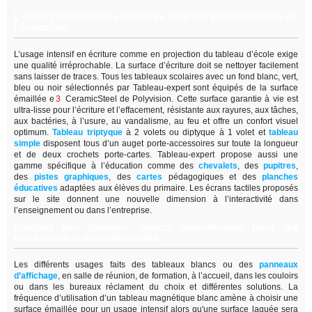
L’expert des tableaux scolaires pour les professionnels de
l’éducation.
L’usage intensif en écriture comme en projection du tableau d’école exige
une qualité irréprochable. La surface d’écriture doit se nettoyer facilement
sans laisser de traces. Tous les tableaux scolaires avec un fond blanc, vert,
bleu ou noir sélectionnés par Tableau-expert sont équipés de la surface
émaillée e
3
CeramicSteel de Polyvision. Cette surface garantie à vie est
ultra-lisse pour l’écriture et l’effacement, résistante aux rayures, aux tâches,
aux bactéries, à l’usure, au vandalisme, au feu et offre un confort visuel
optimum.
Tableau triptyque
à 2 volets ou diptyque à 1 volet et
tableau
simple
disposent tous d’un auget porte-accessoires sur toute la longueur
et de deux crochets porte-cartes. Tableau-expert propose aussi une
gamme spécifique à l’éducation comme des
chevalets
, des
pupitres
,
des
pistes graphiques
, des
cartes
pédagogiques et des
planches
éducatives
adaptées aux élèves du primaire. Les écrans tactiles proposés
sur le site donnent une nouvelle dimension à l’interactivité dans
l’enseignement ou dans l’entreprise.
L’expert des tableaux blancs magnétiques pour les
entreprises et les collectivités
Les différents usages faits des tableaux blancs ou des
panneaux
d’affichage
,
en salle de réunion, de formation, à l’accueil, dans les couloirs
ou dans les bureaux réclament du choix et différentes solutions. La
fréquence d’utilisation d’un tableau magnétique blanc amène à choisir une
surface émaillée pour un usage intensif alors qu'une surface laquée sera