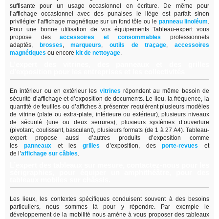
suffisante pour un usage occasionnel en écriture. De même pour
l’affichage occasionnel avec des punaises le liège est parfait sinon
privilégier l’affichage magnétique sur un fond tôle ou le
panneau linoléum
.
Pour une bonne utilisation de vos équipements Tableau-expert vous
propose des
accessoires et consommables
professionnels
adaptés,
brosses
,
marqueurs
,
outils de traçage
,
accessoires
magnétiques
ou encore
kit de nettoyage
.
L’expert des vitrines, des panneaux et des grilles
d’exposition pour les entreprises et les collectivités
En intérieur ou en extérieur les
vitrines
répondent au même besoin de
sécurité d’affichage et d’exposition de documents. Le lieu, la fréquence, la
quantité de feuilles ou d’affiches à présenter requièrent plusieurs modèles
de vitrine (plate ou extra-plate, intérieure ou extérieur), plusieurs niveaux
de sécurité (une ou deux serrures), plusieurs systèmes d’ouverture
(pivotant, coulissant, basculant), plusieurs formats (de 1 à 27 A4). Tableau-
expert propose aussi d’autres produits d’exposition comme
les
panneaux
et les
grilles
d’exposition, des
porte-revues
et
de
l’
affichage sur câbles
.
L’expert des tableaux sur mesure, contactez-nous pour les
sérigraphies, pour équiper un amphithéâtre, pour des
tableaux mobiles sur châssis.
Les lieux, les contextes spécifiques conduisent souvent à des besoins
particuliers, nous sommes là pour y répondre. Par exemple le
développement de la mobilité nous amène à vous proposer des tableaux