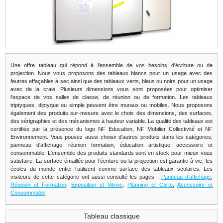
Une offre tableau qui répond à l'ensemble de vos besoins d'écriture ou de
projection. Nous vous proposons des tableaux blancs pour un usage avec des
feutres effaçables à sec ainsi que des tableaux verts, bleus ou noirs pour un usage
avec de la craie. Plusieurs dimensions vous sont proposées pour optimiser
l'espace de vos salles de classe, de réunion ou de formation. Les tableaux
triptyques, diptyque ou simple peuvent être muraux ou mobiles. Nous proposons
également des produits sur-mesure avec le choix des dimensions, des surfaces,
des sérigraphies et des mécanismes à hauteur variable. La qualité des tableaux est
certifiée par la présence du logo NF Education, NF Mobilier Collectivité et NF
Environnement. Vous pouvez aussi choisir d'autres produits dans les catégories,
panneau d'affichage, réunion formation, éducation artistique, accessoire et
consommable. L'ensemble des produits standards sont en stock pour mieux vous
satisfaire. La surface émaillée pour l’écriture ou la projection est garantie à vie, les
écoles du monde entier l’utilisent comme surface des tableaux scolaires. Les
visiteurs de cette catégorie ont aussi consulté les pages :
Panneau d’affichage
,
Réunion et Formation
,
Exposition et Vitrine
,
Planning et Carte
,
Accessoire et
Consommable
.
Tableau classique