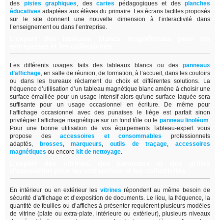
des
pistes graphiques
, des
cartes
pédagogiques et des
planches
éducatives
adaptées aux élèves du primaire. Les écrans tactiles proposés
sur le site donnent une nouvelle dimension à l’interactivité dans
l’enseignement ou dans l’entreprise.
L’expert des tableaux blancs magnétiques pour les
entreprises et les collectivités
Les différents usages faits des tableaux blancs ou des
panneaux
d’affichage
,
en salle de réunion, de formation, à l’accueil, dans les couloirs
ou dans les bureaux réclament du choix et différentes solutions. La
fréquence d’utilisation d’un tableau magnétique blanc amène à choisir une
surface émaillée pour un usage intensif alors qu'une surface laquée sera
suffisante pour un usage occasionnel en écriture. De même pour
l’affichage occasionnel avec des punaises le liège est parfait sinon
privilégier l’affichage magnétique sur un fond tôle ou le
panneau linoléum
.
Pour une bonne utilisation de vos équipements Tableau-expert vous
propose des
accessoires et consommables
professionnels
adaptés,
brosses
,
marqueurs
,
outils de traçage
,
accessoires
magnétiques
ou encore
kit de nettoyage
.
L’expert des vitrines, des panneaux et des grilles
d’exposition pour les entreprises et les collectivités
En intérieur ou en extérieur les
vitrines
répondent au même besoin de
sécurité d’affichage et d’exposition de documents. Le lieu, la fréquence, la
quantité de feuilles ou d’affiches à présenter requièrent plusieurs modèles
de vitrine (plate ou extra-plate, intérieure ou extérieur), plusieurs niveaux