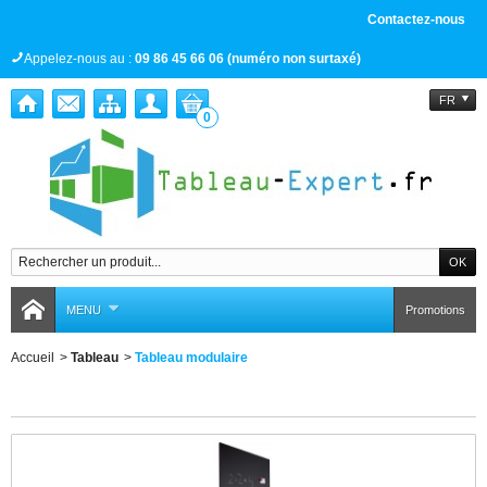
Contactez-nous
Appelez-nous au :
09 86 45 66 06 (numéro non surtaxé)
FR
0
MENU
Promotions
Accueil
>
Tableau
>
Tableau modulaire
Tableau modulaire
Il y a 1 produit.