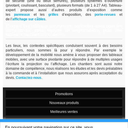
de sécurité (une ou deux serrures), plusieurs systèmes d’ouverture
(pivotant, coulissant, basculant), plusieurs formats (de 1 à 27 A4). Tableau-
expert propose aussi d’autres produits d’exposition comme
les
panneaux
et les
grilles
d’exposition, des
porte-revues
et
de
l’
affichage sur câbles
.
L’expert des tableaux sur mesure, contactez-nous pour les
sérigraphies, pour équiper un amphithéâtre, pour des
tableaux mobiles sur châssis.
Les lieux, les contextes spécifiques conduisent souvent à des besoins
particuliers, nous sommes là pour y répondre. Par exemple le
développement de la mobilité nous amène à vous proposer des tableaux
mobiles, avec une surface pivotante pour répondre à de multiples usages
l’écriture la projection ou l’affichage. Les chantiers sont aussi notre
domaine de compétence, nous réalisons les études et les devis préalables
à la commande et à l’installation que nous assurons après acceptation du
devis.
Contactez-nous
.
Promotions
Nouveaux produits
Meilleures ventes
Contactez-nous
En poursuivant votre navigation sur ce site, vous