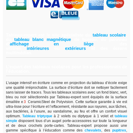
Tableau-expert est le site spécialiste du
tableau scolair
e
,
du
tableau blanc magnétiqu
e
de bureau, du panneau
d'
affichage en lièg
e
,
des
vitrines
intérieure
s
ou
extérieur
s
et des écrans
multimédias.
L’expert des tableaux scolaires pour les professionnels de
l’éducation.
L’usage intensif en écriture comme en projection du tableau d’école exige
une qualité irréprochable. La surface d’écriture doit se nettoyer facilement
sans laisser de traces. Tous les tableaux scolaires avec un fond blanc, vert,
bleu ou noir sélectionnés par Tableau-expert sont équipés de la surface
émaillée e
3
CeramicSteel de Polyvision. Cette surface garantie à vie est
ultra-lisse pour l’écriture et l’effacement, résistante aux rayures, aux tâches,
aux bactéries, à l’usure, au vandalisme, au feu et offre un confort visuel
optimum.
Tableau triptyque
à 2 volets ou diptyque à 1 volet et
tableau
simple
disposent tous d’un auget porte-accessoires sur toute la longueur
et de deux crochets porte-cartes. Tableau-expert propose aussi une
gamme spécifique à l’éducation comme des
chevalets
, des
pupitres
,