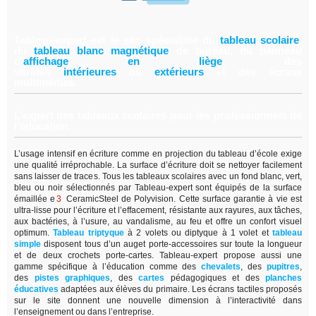
Tableau-expert est le site spécialiste du
tableau scolair
e
,
du
tableau blanc magnétiqu
e
de bureau, du panneau
d'
affichage en lièg
e
,
des
vitrines
intérieure
s
ou
extérieur
s
et des écrans
multimédias.
L’expert des tableaux scolaires pour les professionnels de
l’éducation.
L’usage intensif en écriture comme en projection du tableau d’école exige
une qualité irréprochable. La surface d’écriture doit se nettoyer facilement
sans laisser de traces. Tous les tableaux scolaires avec un fond blanc, vert,
bleu ou noir sélectionnés par Tableau-expert sont équipés de la surface
émaillée e
3
CeramicSteel de Polyvision. Cette surface garantie à vie est
ultra-lisse pour l’écriture et l’effacement, résistante aux rayures, aux tâches,
aux bactéries, à l’usure, au vandalisme, au feu et offre un confort visuel
optimum.
Tableau triptyque
à 2 volets ou diptyque à 1 volet et
tableau
simple
disposent tous d’un auget porte-accessoires sur toute la longueur
et de deux crochets porte-cartes. Tableau-expert propose aussi une
gamme spécifique à l’éducation comme des
chevalets
, des
pupitres
,
des
pistes graphiques
, des
cartes
pédagogiques et des
planches
éducatives
adaptées aux élèves du primaire. Les écrans tactiles proposés
sur le site donnent une nouvelle dimension à l’interactivité dans
l’enseignement ou dans l’entreprise.