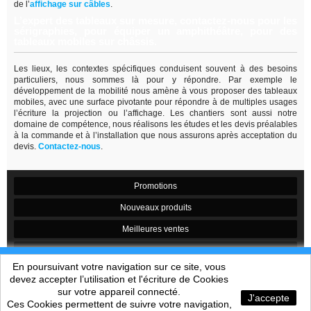
de
l’
affichage sur câbles
.
L’expert des tableaux sur mesure, contactez-nous pour les
sérigraphies, pour équiper un amphithéâtre, pour des
tableaux mobiles sur châssis.
Les lieux, les contextes spécifiques conduisent souvent à des besoins
particuliers, nous sommes là pour y répondre. Par exemple le
développement de la mobilité nous amène à vous proposer des tableaux
mobiles, avec une surface pivotante pour répondre à de multiples usages
l’écriture la projection ou l’affichage. Les chantiers sont aussi notre
domaine de compétence, nous réalisons les études et les devis préalables
à la commande et à l’installation que nous assurons après acceptation du
devis.
Contactez-nous
.
Promotions
Nouveaux produits
Meilleures ventes
Contactez-nous
En poursuivant votre navigation sur ce site, vous
Conditions générales de vente
devez accepter l’utilisation et l'écriture de Cookies
sur votre appareil connecté.
sitemap
J'accepte
Ces Cookies permettent de suivre votre navigation,