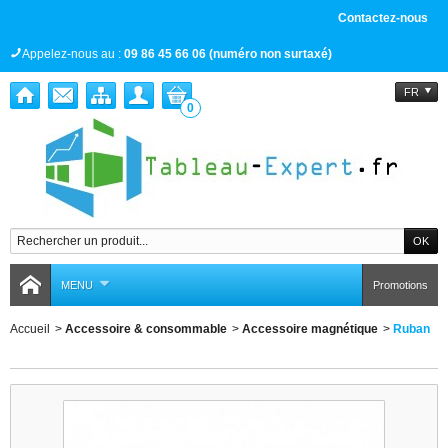
Contactez-nous
Appelez-nous au :
09 86 45 66 06 (numéro non surtaxé)
FR
0
MENU
Promotions
Accueil
>
Accessoire & consommable
>
Accessoire magnétique
>
Ruban
Ruban