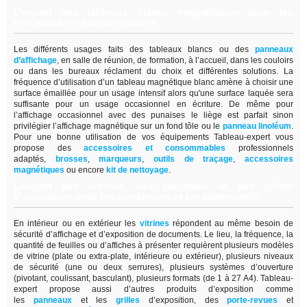
L’expert des tableaux blancs magnétiques pour les
entreprises et les collectivités
Les différents usages faits des tableaux blancs ou des
panneaux
d’affichage
,
en salle de réunion, de formation, à l’accueil, dans les couloirs
ou dans les bureaux réclament du choix et différentes solutions. La
fréquence d’utilisation d’un tableau magnétique blanc amène à choisir une
surface émaillée pour un usage intensif alors qu'une surface laquée sera
suffisante pour un usage occasionnel en écriture. De même pour
l’affichage occasionnel avec des punaises le liège est parfait sinon
privilégier l’affichage magnétique sur un fond tôle ou le
panneau linoléum
.
Pour une bonne utilisation de vos équipements Tableau-expert vous
propose des
accessoires et consommables
professionnels
adaptés,
brosses
,
marqueurs
,
outils de traçage
,
accessoires
magnétiques
ou encore
kit de nettoyage
.
L’expert des vitrines, des panneaux et des grilles
d’exposition pour les entreprises et les collectivités
En intérieur ou en extérieur les
vitrines
répondent au même besoin de
sécurité d’affichage et d’exposition de documents. Le lieu, la fréquence, la
quantité de feuilles ou d’affiches à présenter requièrent plusieurs modèles
de vitrine (plate ou extra-plate, intérieure ou extérieur), plusieurs niveaux
de sécurité (une ou deux serrures), plusieurs systèmes d’ouverture
(pivotant, coulissant, basculant), plusieurs formats (de 1 à 27 A4). Tableau-
expert propose aussi d’autres produits d’exposition comme
les
panneaux
et les
grilles
d’exposition, des
porte-revues
et