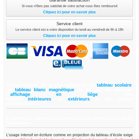
Garantie satisfaction
Si vous n'êtes pas satisfait de votre achat vous êtes remboursé
Cliquez ici pour en savoir plus
Service client
Le service client est a votre disposition du lundi au vendredi de 8h à 18h
Cliquez ici pour en savoir plus
Tableau-expert est le site spécialiste du
tableau scolair
e
,
du
tableau blanc magnétiqu
e
de bureau, du panneau
d'
affichage en lièg
e
,
des
vitrines
intérieure
s
ou
extérieur
s
et des écrans
multimédias.
L’expert des tableaux scolaires pour les professionnels de
l’éducation.
L’usage intensif en écriture comme en projection du tableau d’école exige