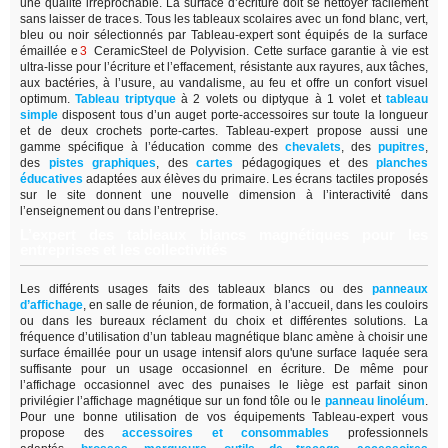
une qualité irréprochable. La surface d’écriture doit se nettoyer facilement
sans laisser de traces. Tous les tableaux scolaires avec un fond blanc, vert,
bleu ou noir sélectionnés par Tableau-expert sont équipés de la surface
émaillée e
3
CeramicSteel de Polyvision. Cette surface garantie à vie est
ultra-lisse pour l’écriture et l’effacement, résistante aux rayures, aux tâches,
aux bactéries, à l’usure, au vandalisme, au feu et offre un confort visuel
optimum.
Tableau triptyque
à 2 volets ou diptyque à 1 volet et
tableau
simple
disposent tous d’un auget porte-accessoires sur toute la longueur
et de deux crochets porte-cartes. Tableau-expert propose aussi une
gamme spécifique à l’éducation comme des
chevalets
, des
pupitres
,
des
pistes graphiques
, des
cartes
pédagogiques et des
planches
éducatives
adaptées aux élèves du primaire. Les écrans tactiles proposés
sur le site donnent une nouvelle dimension à l’interactivité dans
l’enseignement ou dans l’entreprise.
L’expert des tableaux blancs magnétiques pour les
entreprises et les collectivités
Les différents usages faits des tableaux blancs ou des
panneaux
d’affichage
,
en salle de réunion, de formation, à l’accueil, dans les couloirs
ou dans les bureaux réclament du choix et différentes solutions. La
fréquence d’utilisation d’un tableau magnétique blanc amène à choisir une
surface émaillée pour un usage intensif alors qu'une surface laquée sera
suffisante pour un usage occasionnel en écriture. De même pour
l’affichage occasionnel avec des punaises le liège est parfait sinon
privilégier l’affichage magnétique sur un fond tôle ou le
panneau linoléum
.
Pour une bonne utilisation de vos équipements Tableau-expert vous
propose des
accessoires et consommables
professionnels