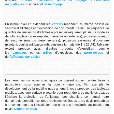
adaptés,
brosses
,
marqueurs
,
outils de traçage
,
accessoires
magnétiques
ou encore
kit de nettoyage
.
L’expert des vitrines, des panneaux et des grilles
d’exposition pour les entreprises et les collectivités
En intérieur ou en extérieur les
vitrines
répondent au même besoin de
sécurité d’affichage et d’exposition de documents. Le lieu, la fréquence, la
quantité de feuilles ou d’affiches à présenter requièrent plusieurs modèles
de vitrine (plate ou extra-plate, intérieure ou extérieur), plusieurs niveaux
de sécurité (une ou deux serrures), plusieurs systèmes d’ouverture
(pivotant, coulissant, basculant), plusieurs formats (de 1 à 27 A4). Tableau-
expert propose aussi d’autres produits d’exposition comme
les
panneaux
et les
grilles
d’exposition, des
porte-revues
et
de
l’
affichage sur câbles
.
L’expert des tableaux sur mesure, contactez-nous pour les
sérigraphies, pour équiper un amphithéâtre, pour des
tableaux mobiles sur châssis.
Les lieux, les contextes spécifiques conduisent souvent à des besoins
particuliers, nous sommes là pour y répondre. Par exemple le
développement de la mobilité nous amène à vous proposer des tableaux
mobiles, avec une surface pivotante pour répondre à de multiples usages
l’écriture la projection ou l’affichage. Les chantiers sont aussi notre
domaine de compétence, nous réalisons les études et les devis préalables
à la commande et à l’installation que nous assurons après acceptation du
devis.
Contactez-nous
.