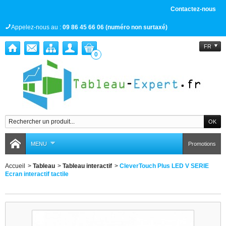
Contactez-nous
Appelez-nous au :
09 86 45 66 06 (numéro non surtaxé)
FR
0
MENU
Promotions
Accueil
>
Tableau
>
Tableau interactif
>
CleverTouch Plus LED V SERIE
Ecran interactif tactile
CleverTouch Plus LED V SERIE Ecran interactif tactile