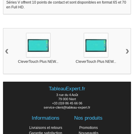
Séries V offrent 10 points de contact et sont disponibles en format 65 et 70
en Full HD.
6 autres produits dans la même catégorie :
‹
›
CleverTouch Plus NEW...
CleverTouch Plus NEW...
C
TableauExpert.fr
3 rue du 4 Août
79 000 Niort
+33 (0)9 86 45 66 06
service-client@tableau-expert.fr
Informations
Nos produits
Livraisons et retours
Promotions
Garantie satisfaction
Nouveautés