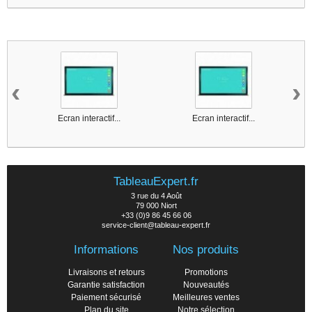
6 other products in the same category :
‹
›
Ecran interactif...
Ecran interactif...
TableauExpert.fr
3 rue du 4 Août
79 000 Niort
+33 (0)9 86 45 66 06
service-client@tableau-expert.fr
Informations
Nos produits
Livraisons et retours
Promotions
Garantie satisfaction
Nouveautés
Paiement sécurisé
Meilleures ventes
Plan du site
Notre sélection