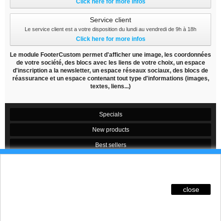
Click here for more infos
Service client
Le service client est a votre disposition du lundi au vendredi de 9h à 18h
Click here for more infos
Le module FooterCustom permet d'afficher une image, les coordonnées
de votre société, des blocs avec les liens de votre choix, un espace
d'inscription a la newsletter, un espace réseaux sociaux, des blocs de
réassurance et un espace contenant tout type d'informations (images,
textes, liens...)
Specials
New products
Best sellers
Contact us
Ces Cookies permettent de suivre votre navigation,
actualiser votre panier, vous reconnaitre lors de
Conditions d'utilisation
votre prochaine visite et sécuriser votre connexion.
close
Sitemap
Pour en savoir plus et paramétrer les traceurs:
http://www.cnil.fr/vos-obligations/sites-web-cookies-
© Design by
Prestacrea
et-autres-traceurs/que-dit-la-loi/