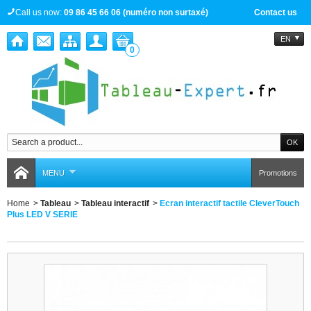
Call us now:
09 86 45 66 06 (numéro non surtaxé)
Contact us
EN
0
MENU
Promotions
Home
>
Tableau
>
Tableau interactif
>
Ecran interactif tactile CleverTouch
Plus LED V SERIE
Ecran interactif tactile CleverTouch Plus LED V SERIE