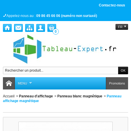
Contactez-nous
Appelez-nous au :
09 86 45 66 06 (numéro non surtaxé)
FR
0
MENU
Promotions
Accueil
>
Panneau d'affichage
>
Panneau blanc magnétique
>
Panneau
affichage magnétique
Panneau affichage magnétique