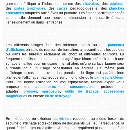
gamme spécifique à l’éducation comme des
chevalets
, des
pupitres
,
des
pistes graphiques
, des
cartes
pédagogiques et des
planches
éducatives
adaptées aux élèves du primaire. Les écrans tactiles proposés
sur le site donnent une nouvelle dimension à l’interactivité dans
l’enseignement ou dans l’entreprise.
L’expert des tableaux blancs magnétiques pour les
entreprises et les collectivités
Les différents usages faits des tableaux blancs ou des
panneaux
d’affichage
,
en salle de réunion, de formation, à l’accueil, dans les couloirs
ou dans les bureaux réclament du choix et différentes solutions. La
fréquence d’utilisation d’un tableau magnétique blanc amène à choisir une
surface émaillée pour un usage intensif alors qu'une surface laquée sera
suffisante pour un usage occasionnel en écriture. De même pour
l’affichage occasionnel avec des punaises le liège est parfait sinon
privilégier l’affichage magnétique sur un fond tôle ou le
panneau linoléum
.
Pour une bonne utilisation de vos équipements Tableau-expert vous
propose des
accessoires et consommables
professionnels
adaptés,
brosses
,
marqueurs
,
outils de traçage
,
accessoires
magnétiques
ou encore
kit de nettoyage
.
L’expert des vitrines, des panneaux et des grilles
d’exposition pour les entreprises et les collectivités
En intérieur ou en extérieur les
vitrines
répondent au même besoin de
sécurité d’affichage et d’exposition de documents. Le lieu, la fréquence, la
quantité de feuilles ou d’affiches à présenter requièrent plusieurs modèles