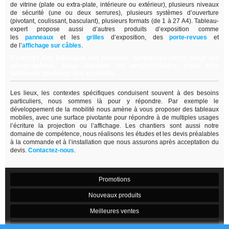
de vitrine (plate ou extra-plate, intérieure ou extérieur), plusieurs niveaux
de sécurité (une ou deux serrures), plusieurs systèmes d’ouverture
(pivotant, coulissant, basculant), plusieurs formats (de 1 à 27 A4). Tableau-
expert propose aussi d’autres produits d’exposition comme
les
panneaux
et les
grilles
d’exposition, des
porte-revues
et
de
l’
affichage sur câbles
.
L’expert des tableaux sur mesure, contactez-nous pour les
sérigraphies, pour équiper un amphithéâtre, pour des
tableaux mobiles sur châssis.
Les lieux, les contextes spécifiques conduisent souvent à des besoins
particuliers, nous sommes là pour y répondre. Par exemple le
développement de la mobilité nous amène à vous proposer des tableaux
mobiles, avec une surface pivotante pour répondre à de multiples usages
l’écriture la projection ou l’affichage. Les chantiers sont aussi notre
domaine de compétence, nous réalisons les études et les devis préalables
à la commande et à l’installation que nous assurons après acceptation du
devis.
Contactez-nous
.
Promotions
Nouveaux produits
Meilleures ventes
Contactez-nous