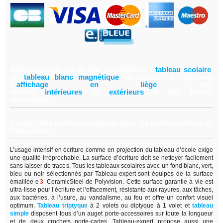
Tableau-expert est le site spécialiste du
tableau scolair
e
,
du
tableau blanc magnétiqu
e
de bureau, du panneau
d'
affichage en lièg
e
,
des
vitrines
intérieure
s
ou
extérieur
s
et des écrans
multimédias.
L’expert des tableaux scolaires pour les professionnels de
l’éducation.
L’usage intensif en écriture comme en projection du tableau d’école exige
une qualité irréprochable. La surface d’écriture doit se nettoyer facilement
sans laisser de traces. Tous les tableaux scolaires avec un fond blanc, vert,
bleu ou noir sélectionnés par Tableau-expert sont équipés de la surface
émaillée e
3
CeramicSteel de Polyvision. Cette surface garantie à vie est
ultra-lisse pour l’écriture et l’effacement, résistante aux rayures, aux tâches,
aux bactéries, à l’usure, au vandalisme, au feu et offre un confort visuel
optimum.
Tableau triptyque
à 2 volets ou diptyque à 1 volet et
tableau
simple
disposent tous d’un auget porte-accessoires sur toute la longueur
et de deux crochets porte-cartes. Tableau-expert propose aussi une