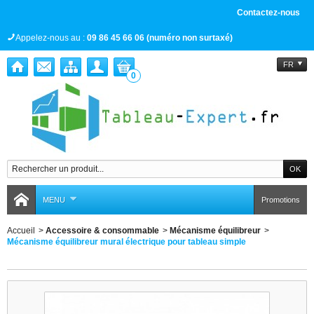
Contactez-nous
Appelez-nous au :
09 86 45 66 06 (numéro non surtaxé)
FR
0
MENU
Promotions
Accueil
>
Accessoire & consommable
>
Mécanisme équilibreur
>
Mécanisme équilibreur mural électrique pour tableau simple
Mécanisme équilibreur mural électrique pour tableau simple