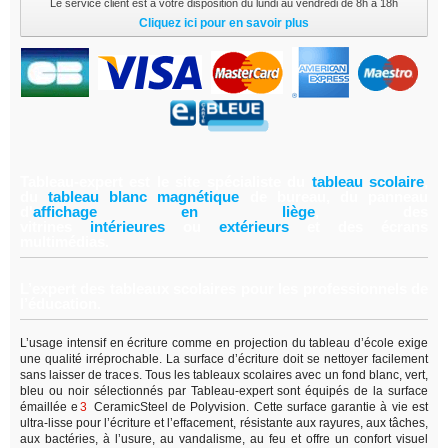
Le service client est a votre disposition du lundi au vendredi de 8h à 18h
Cliquez ici pour en savoir plus
Tableau-expert est le site spécialiste du
tableau scolair
e
,
du
tableau blanc magnétiqu
e
de bureau, du panneau
d'
affichage en lièg
e
,
des
vitrines
intérieure
s
ou
extérieur
s
et des écrans
multimédias.
L’expert des tableaux scolaires pour les professionnels de
l’éducation.
L’usage intensif en écriture comme en projection du tableau d’école exige
une qualité irréprochable. La surface d’écriture doit se nettoyer facilement
sans laisser de traces. Tous les tableaux scolaires avec un fond blanc, vert,
bleu ou noir sélectionnés par Tableau-expert sont équipés de la surface
émaillée e
3
CeramicSteel de Polyvision. Cette surface garantie à vie est
ultra-lisse pour l’écriture et l’effacement, résistante aux rayures, aux tâches,
aux bactéries, à l’usure, au vandalisme, au feu et offre un confort visuel