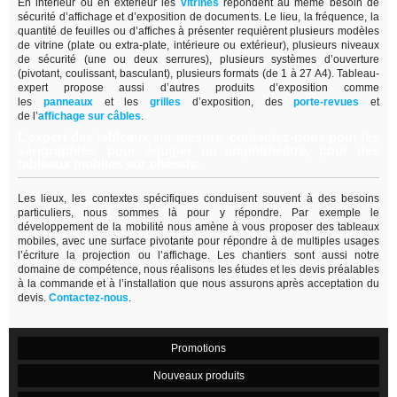
En intérieur ou en extérieur les
vitrines
répondent au même besoin de
sécurité d’affichage et d’exposition de documents. Le lieu, la fréquence, la
quantité de feuilles ou d’affiches à présenter requièrent plusieurs modèles
de vitrine (plate ou extra-plate, intérieure ou extérieur), plusieurs niveaux
de sécurité (une ou deux serrures), plusieurs systèmes d’ouverture
(pivotant, coulissant, basculant), plusieurs formats (de 1 à 27 A4). Tableau-
expert propose aussi d’autres produits d’exposition comme
les
panneaux
et les
grilles
d’exposition, des
porte-revues
et
de
l’
affichage sur câbles
.
L’expert des tableaux sur mesure, contactez-nous pour les
sérigraphies, pour équiper un amphithéâtre, pour des
tableaux mobiles sur châssis.
Les lieux, les contextes spécifiques conduisent souvent à des besoins
particuliers, nous sommes là pour y répondre. Par exemple le
développement de la mobilité nous amène à vous proposer des tableaux
mobiles, avec une surface pivotante pour répondre à de multiples usages
l’écriture la projection ou l’affichage. Les chantiers sont aussi notre
domaine de compétence, nous réalisons les études et les devis préalables
à la commande et à l’installation que nous assurons après acceptation du
devis.
Contactez-nous
.
Promotions
Nouveaux produits