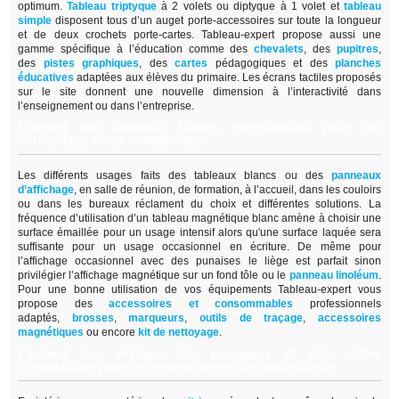
optimum.
Tableau triptyque
à 2 volets ou diptyque à 1 volet et
tableau
simple
disposent tous d’un auget porte-accessoires sur toute la longueur
et de deux crochets porte-cartes. Tableau-expert propose aussi une
gamme spécifique à l’éducation comme des
chevalets
, des
pupitres
,
des
pistes graphiques
, des
cartes
pédagogiques et des
planches
éducatives
adaptées aux élèves du primaire. Les écrans tactiles proposés
sur le site donnent une nouvelle dimension à l’interactivité dans
l’enseignement ou dans l’entreprise.
L’expert des tableaux blancs magnétiques pour les
entreprises et les collectivités
Les différents usages faits des tableaux blancs ou des
panneaux
d’affichage
,
en salle de réunion, de formation, à l’accueil, dans les couloirs
ou dans les bureaux réclament du choix et différentes solutions. La
fréquence d’utilisation d’un tableau magnétique blanc amène à choisir une
surface émaillée pour un usage intensif alors qu'une surface laquée sera
suffisante pour un usage occasionnel en écriture. De même pour
l’affichage occasionnel avec des punaises le liège est parfait sinon
privilégier l’affichage magnétique sur un fond tôle ou le
panneau linoléum
.
Pour une bonne utilisation de vos équipements Tableau-expert vous
propose des
accessoires et consommables
professionnels
adaptés,
brosses
,
marqueurs
,
outils de traçage
,
accessoires
magnétiques
ou encore
kit de nettoyage
.
L’expert des vitrines, des panneaux et des grilles
d’exposition pour les entreprises et les collectivités