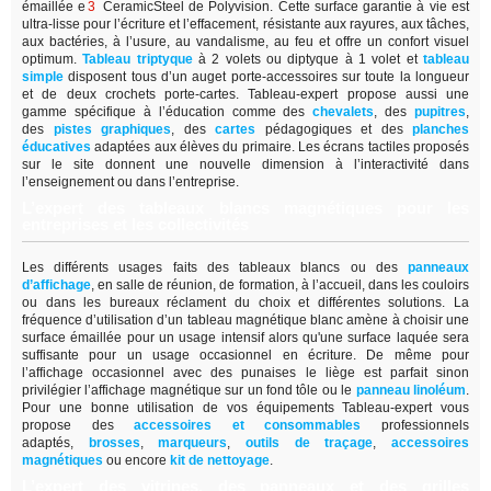
émaillée e
3
CeramicSteel de Polyvision. Cette surface garantie à vie est
ultra-lisse pour l’écriture et l’effacement, résistante aux rayures, aux tâches,
aux bactéries, à l’usure, au vandalisme, au feu et offre un confort visuel
optimum.
Tableau triptyque
à 2 volets ou diptyque à 1 volet et
tableau
simple
disposent tous d’un auget porte-accessoires sur toute la longueur
et de deux crochets porte-cartes. Tableau-expert propose aussi une
gamme spécifique à l’éducation comme des
chevalets
, des
pupitres
,
des
pistes graphiques
, des
cartes
pédagogiques et des
planches
éducatives
adaptées aux élèves du primaire. Les écrans tactiles proposés
sur le site donnent une nouvelle dimension à l’interactivité dans
l’enseignement ou dans l’entreprise.
L’expert des tableaux blancs magnétiques pour les
entreprises et les collectivités
Les différents usages faits des tableaux blancs ou des
panneaux
d’affichage
,
en salle de réunion, de formation, à l’accueil, dans les couloirs
ou dans les bureaux réclament du choix et différentes solutions. La
fréquence d’utilisation d’un tableau magnétique blanc amène à choisir une
surface émaillée pour un usage intensif alors qu'une surface laquée sera
suffisante pour un usage occasionnel en écriture. De même pour
l’affichage occasionnel avec des punaises le liège est parfait sinon
privilégier l’affichage magnétique sur un fond tôle ou le
panneau linoléum
.
Pour une bonne utilisation de vos équipements Tableau-expert vous
propose des
accessoires et consommables
professionnels
adaptés,
brosses
,
marqueurs
,
outils de traçage
,
accessoires
magnétiques
ou encore
kit de nettoyage
.
L’expert des vitrines, des panneaux et des grilles