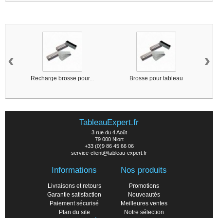
7 autres produits dans la même catégorie :
‹
›
Recharge brosse pour...
Brosse pour tableau
TableauExpert.fr
3 rue du 4 Août
79 000 Niort
+33 (0)9 86 45 66 06
service-client@tableau-expert.fr
Informations
Nos produits
Livraisons et retours
Promotions
Garantie satisfaction
Nouveautés
Paiement sécurisé
Meilleures ventes
Plan du site
Notre sélection