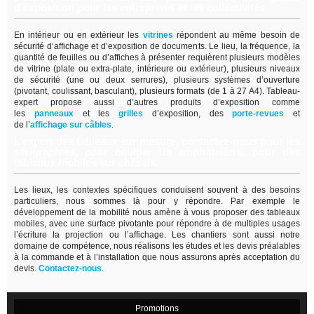
d’exposition pour les entreprises et les collectivités
En intérieur ou en extérieur les
vitrines
répondent au même besoin de
sécurité d’affichage et d’exposition de documents. Le lieu, la fréquence, la
quantité de feuilles ou d’affiches à présenter requièrent plusieurs modèles
de vitrine (plate ou extra-plate, intérieure ou extérieur), plusieurs niveaux
de sécurité (une ou deux serrures), plusieurs systèmes d’ouverture
(pivotant, coulissant, basculant), plusieurs formats (de 1 à 27 A4). Tableau-
expert propose aussi d’autres produits d’exposition comme
les
panneaux
et les
grilles
d’exposition, des
porte-revues
et
de
l’
affichage sur câbles
.
L’expert des tableaux sur mesure, contactez-nous pour les
sérigraphies, pour équiper un amphithéâtre, pour des
tableaux mobiles sur châssis.
Les lieux, les contextes spécifiques conduisent souvent à des besoins
particuliers, nous sommes là pour y répondre. Par exemple le
développement de la mobilité nous amène à vous proposer des tableaux
mobiles, avec une surface pivotante pour répondre à de multiples usages
l’écriture la projection ou l’affichage. Les chantiers sont aussi notre
domaine de compétence, nous réalisons les études et les devis préalables
à la commande et à l’installation que nous assurons après acceptation du
devis.
Contactez-nous
.
Promotions