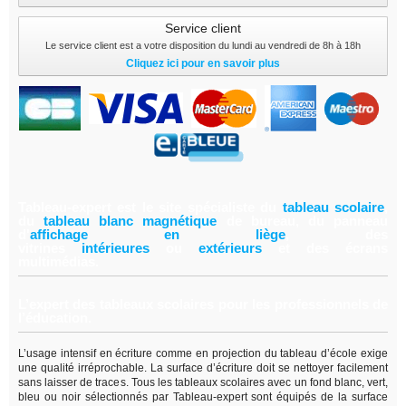
Service client
Le service client est a votre disposition du lundi au vendredi de 8h à 18h
Cliquez ici pour en savoir plus
Tableau-expert est le site spécialiste du
tableau scolair
e
,
du
tableau blanc magnétiqu
e
de bureau, du panneau
d'
affichage en lièg
e
,
des
vitrines
intérieure
s
ou
extérieur
s
et des écrans
multimédias.
L’expert des tableaux scolaires pour les professionnels de
l’éducation.
L’usage intensif en écriture comme en projection du tableau d’école exige
une qualité irréprochable. La surface d’écriture doit se nettoyer facilement
sans laisser de traces. Tous les tableaux scolaires avec un fond blanc, vert,
bleu ou noir sélectionnés par Tableau-expert sont équipés de la surface