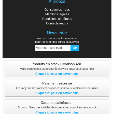
A propos
Qui sommes-nous
Mentions légales
Conditions générales
Contactez-nous
Newsletter
Inscrivez-vous à notre newsletter
pour recevoir des offres exclusives
Produits en stock Livraison 48H
Votre commande est preparée et livrée chez vous sous 48h
Cliquez ici pour en savoir plus
Paiement sécurisé
Les moyens de paiement proposés sont tous totalement sécurisés
Cliquez ici pour en savoir plus
Garantie satisfaction
Si vous n'êtes pas satisfait de votre achat vous êtes remboursé
Cliquez ici pour en savoir plus