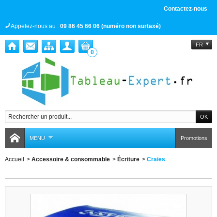
Contactez-nous
Appelez-nous au :
09 86 45 66 06 (numéro non surtaxé)
FR
0
MENU
Promotions
Accueil
>
Accessoire & consommable
>
Écriture
>
Craies
Craies