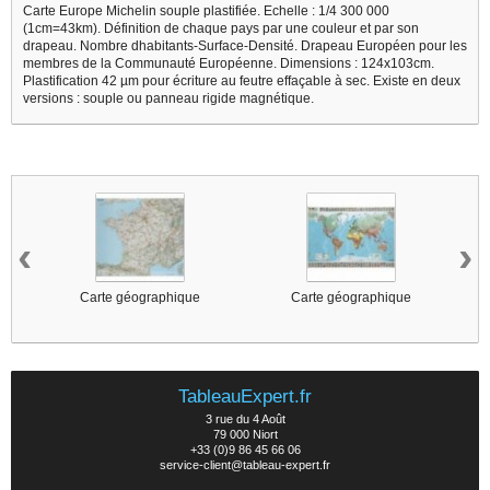
Carte Europe Michelin souple plastifiée. Echelle : 1/4 300 000
(1cm=43km). Définition de chaque pays par une couleur et par son
drapeau. Nombre dhabitants-Surface-Densité. Drapeau Européen pour les
membres de la Communauté Européenne. Dimensions : 124x103cm.
Plastification 42 µm pour écriture au feutre effaçable à sec. Existe en deux
versions : souple ou panneau rigide magnétique.
3 autres produits dans la même catégorie :
‹
›
Carte géographique
Carte géographique
TableauExpert.fr
3 rue du 4 Août
79 000 Niort
+33 (0)9 86 45 66 06
service-client@tableau-expert.fr