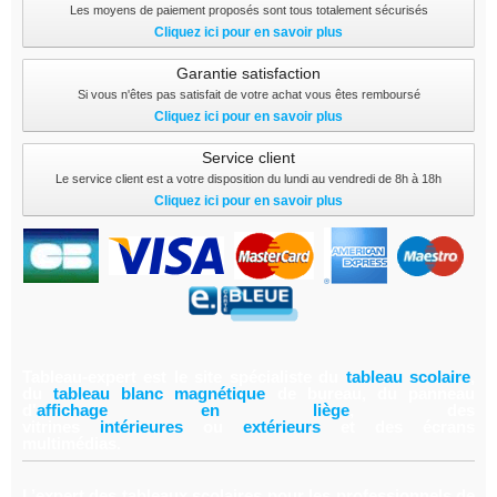
Les moyens de paiement proposés sont tous totalement sécurisés
Cliquez ici pour en savoir plus
Garantie satisfaction
Si vous n'êtes pas satisfait de votre achat vous êtes remboursé
Cliquez ici pour en savoir plus
Service client
Le service client est a votre disposition du lundi au vendredi de 8h à 18h
Cliquez ici pour en savoir plus
Tableau-expert est le site spécialiste du
tableau scolair
e
,
du
tableau blanc magnétiqu
e
de bureau, du panneau
d'
affichage en lièg
e
,
des
vitrines
intérieure
s
ou
extérieur
s
et des écrans
multimédias.
L’expert des tableaux scolaires pour les professionnels de