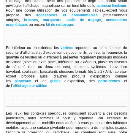
l’affichage occasionnel avec des punaises le liège est parfait sinon
privilégier l’affichage magnétique sur un fond tôle ou le
panneau linoléum
.
Pour une bonne utilisation de vos équipements Tableau-expert vous
propose des
accessoires et consommables
professionnels
adaptés,
brosses
,
marqueurs
,
outils de traçage
,
accessoires
magnétiques
ou encore
kit de nettoyage
.
L’expert des vitrines, des panneaux et des grilles
d’exposition pour les entreprises et les collectivités
En intérieur ou en extérieur les
vitrines
répondent au même besoin de
sécurité d’affichage et d’exposition de documents. Le lieu, la fréquence, la
quantité de feuilles ou d’affiches à présenter requièrent plusieurs modèles
de vitrine (plate ou extra-plate, intérieure ou extérieur), plusieurs niveaux
de sécurité (une ou deux serrures), plusieurs systèmes d’ouverture
(pivotant, coulissant, basculant), plusieurs formats (de 1 à 27 A4). Tableau-
expert propose aussi d’autres produits d’exposition comme
les
panneaux
et les
grilles
d’exposition, des
porte-revues
et
de
l’
affichage sur câbles
.
L’expert des tableaux sur mesure, contactez-nous pour les
sérigraphies, pour équiper un amphithéâtre, pour des
tableaux mobiles sur châssis.
Les lieux, les contextes spécifiques conduisent souvent à des besoins
particuliers, nous sommes là pour y répondre. Par exemple le
développement de la mobilité nous amène à vous proposer des tableaux
mobiles, avec une surface pivotante pour répondre à de multiples usages
l’écriture la projection ou l’affichage. Les chantiers sont aussi notre