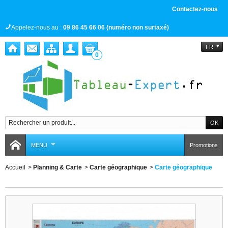
Contactez-nous
Appelez-nous au :
09 86 45 66 06 (numéro non surtaxé)
FR
0
MENU
Promotions
Accueil
>
Planning & Carte
>
Carte géographique
>
Carte géographique
Carte géographique