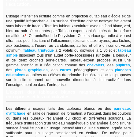
l’éducation.
L’usage intensif en écriture comme en projection du tableau d’école exige
une qualité irréprochable. La surface d’écriture doit se nettoyer facilement
sans laisser de traces. Tous les tableaux scolaires avec un fond blanc, vert,
bleu ou noir sélectionnés par Tableau-expert sont équipés de la surface
émaillée e
3
CeramicSteel de Polyvision. Cette surface garantie à vie est
ultra-lisse pour l’écriture et l’effacement, résistante aux rayures, aux tâches,
aux bactéries, à l’usure, au vandalisme, au feu et offre un confort visuel
optimum.
Tableau triptyque
à 2 volets ou diptyque à 1 volet et
tableau
simple
disposent tous d’un auget porte-accessoires sur toute la longueur
et de deux crochets porte-cartes. Tableau-expert propose aussi une
gamme spécifique à l’éducation comme des
chevalets
, des
pupitres
,
des
pistes graphiques
, des
cartes
pédagogiques et des
planches
éducatives
adaptées aux élèves du primaire. Les écrans tactiles proposés
sur le site donnent une nouvelle dimension à l’interactivité dans
l’enseignement ou dans l’entreprise.
L’expert des tableaux blancs magnétiques pour les
entreprises et les collectivités
Les différents usages faits des tableaux blancs ou des
panneaux
d’affichage
,
en salle de réunion, de formation, à l’accueil, dans les couloirs
ou dans les bureaux réclament du choix et différentes solutions. La
fréquence d’utilisation d’un tableau magnétique blanc amène à choisir une
surface émaillée pour un usage intensif alors qu'une surface laquée sera
suffisante pour un usage occasionnel en écriture. De même pour