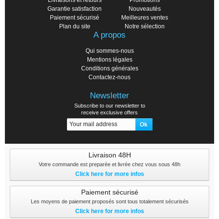
Livraisons et retours
Promotions
Garantie satisfaction
Nouveautés
Paiement sécurisé
Meilleures ventes
Plan du site
Notre sélection
A propos
Qui sommes-nous
Mentions légales
Conditions générales
Contactez-nous
Newsletter
Subscribe to our newsletter to
receive exclusive offers
Livraison 48H
Votre commande est preparée et livrée chez vous sous 48h
Click here for more infos
Paiement sécurisé
Les moyens de paiement proposés sont tous totalement sécurisés
Click here for more infos