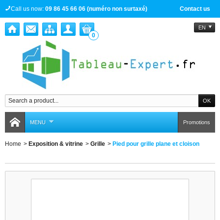
Call us now:
09 86 45 66 06 (numéro non surtaxé)
Contact us
EN
0
MENU
Promotions
Home
>
Exposition & vitrine
>
Grille
>
Pied pour grille plane et cloison
Pied pour grille plane et cloison