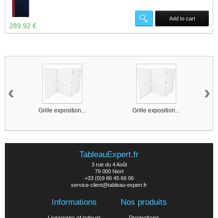
Add to cart
289,92 €
14 other products in the same category :
‹
›
Grille exposition...
Grille exposition...
TableauExpert.fr
3 rue du 4 Août
79 000 Niort
+33 (0)9 86 45 66 06
service-client@tableau-expert.fr
Informations
Nos produits