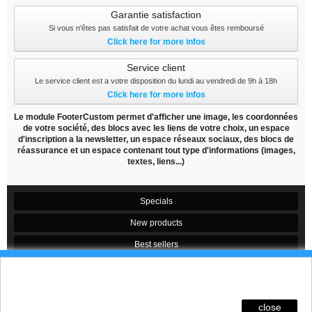
Garantie satisfaction
Si vous n'êtes pas satisfait de votre achat vous êtes remboursé
Click here for more infos
Service client
Le service client est a votre disposition du lundi au vendredi de 9h à 18h
Click here for more infos
Le module FooterCustom permet d'afficher une image, les coordonnées
de votre société, des blocs avec les liens de votre choix, un espace
d'inscription a la newsletter, un espace réseaux sociaux, des blocs de
réassurance et un espace contenant tout type d'informations (images,
textes, liens...)
Specials
New products
Best sellers
Contact us
Ces Cookies permettent de suivre votre navigation,
actualiser votre panier, vous reconnaitre lors de
Conditions d'utilisation
votre prochaine visite et sécuriser votre connexion.
close
Sitemap