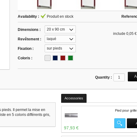
Availability :
Produit en stock
Referenc
20 x 90 cm
Dimensions :
include
0,05 €
laqué
Revêtement :
sur pieds
Fixation :
Coloris :
Quantity :
Accessories
pieds. Il permet la mise en
Pied pour grill
te en 5 coloris différents gris,
97,93 €