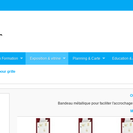
 Formation
Exposition & vitrine
Planning & Carte
Education & 
our grille
O
Bandeau métallique pour faciliter l'accrochage 
M