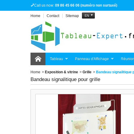
Call us now:
09 86 45 66 06 (numéro non surtaxé)
Home
Contact
Sitemap
EN
Tableau
Panneau d'Affichage
Réunion
Home
>
Exposition & vitrine
>
Grille
>
Bandeau signalitique p
Bandeau signalitique pour grille