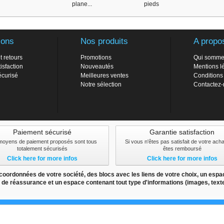
plane...
pieds
ions
Nos produits
A propo
t retours
Promotions
Qui somme
isfaction
Nouveautés
Mentions l
écurisé
Meilleures ventes
Conditions
Notre sélection
Contactez
Paiement sécurisé
Garantie satisfaction
moyens de paiement proposés sont tous
Si vous n'êtes pas satisfait de votre ach
totalement sécurisés
êtes remboursé
Click here for more infos
Click here for more infos
ordonnées de votre société, des blocs avec les liens de votre choix, un espac
 de réassurance et un espace contenant tout type d'informations (images, textes,
als
New products
Best sellers
Contact us
Conditions d'utilisation
Si
nier, vous reconnaitre lors de votre prochaine visite et sécuriser votre