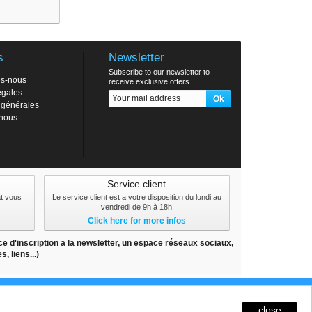
blanc
s
Newsletter
Subscribe to our newsletter to
s-nous
receive exclusive offers
égales
 générales
-nous
Service client
at vous
Le service client est a votre disposition du lundi au
vendredi de 9h à 18h
Click here for more infos
e d'inscription a la newsletter, un espace réseaux sociaux,
 liens...)
temap
 connexion.
close