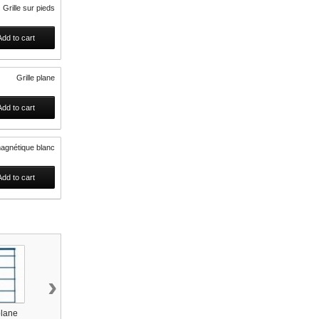
Grille sur pieds
Add to cart
Grille plane
Add to cart
agnétique blanc
Add to cart
›
plane
Panneau magnétique
Panneau liège
Panneau feutri