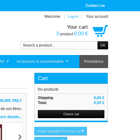
Contact us
Welcome
Log in
Your account
Your cart
0
0.00 €
product
Art
Accessoire & consommable
Promotions
Cart
No products
Shipping
0,00 €
NLINE ONLY
Total
0,00 €
de vos titres.
Check out
ore details...
›
create quotation from my cart