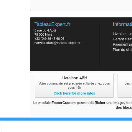
TableauExpert.fr
Informat
3 rue du 4 Août
Livraisons e
79 000 Niort
+33 (0)9 86 45 66 06
Garantie sat
service-client@tableau-expert.fr
Paiement s
Plan du site
Livraison 48H
Votre commande est preparée et livrée chez vous
Les 
sous 48h
Click here for more infos
Le module FooterCustom permet d'afficher une image, les co
des blocs
Speci
Ces Cookies permettent de suivre votre navigation, actualiser votre pa