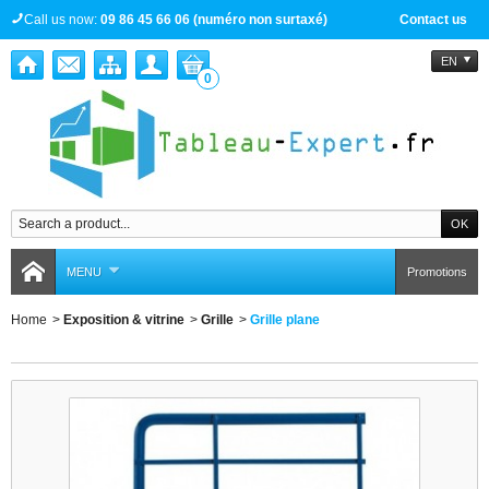
Call us now:
09 86 45 66 06 (numéro non surtaxé)
Contact us
EN
0
MENU
Promotions
Home
>
Exposition & vitrine
>
Grille
>
Grille plane
Grille plane