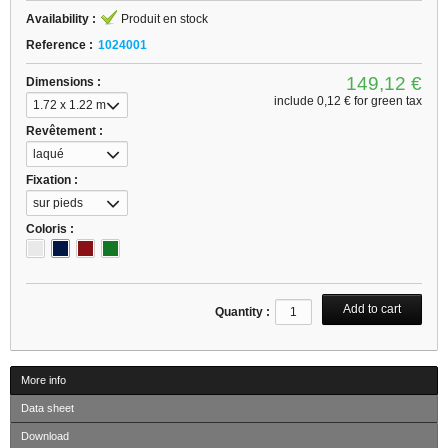
Availability :
Produit en stock
Reference :
1024001
149,12 €
Dimensions :
include
0,12 €
for green tax
1.72 x 1.22 m
Revêtement :
laqué
Fixation :
sur pieds
Coloris :
Quantity :
More info
Data sheet
Download