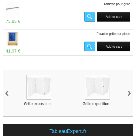
Tablette pour grille
Add to cart
73,95 €
Fixation grille sur pieds
Add to cart
41,97 €
14 other products in the same category :
‹
›
Grille exposition...
Grille exposition...
TableauExpert.fr