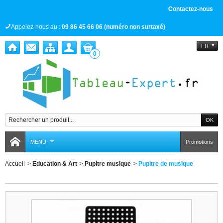
Contactez-nous
Appelez-nous au :
09 86 45 66 06 (numéro non surtaxé)
FR
0
MENU
Promotions
Accueil
>
Education & Art
>
Pupitre musique
>
Pupitre de musique
Pupitre de musique