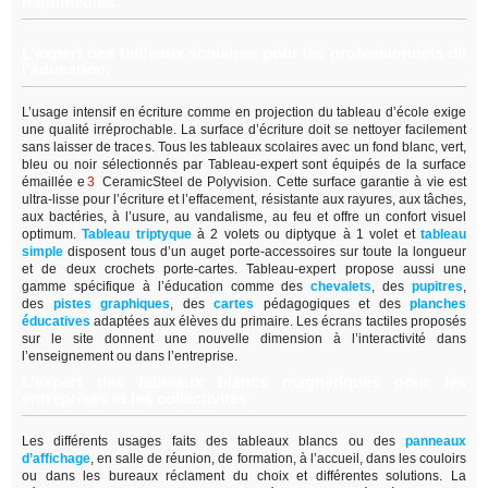
multimédias.
L’expert des tableaux scolaires pour les professionnels de
l’éducation.
L’usage intensif en écriture comme en projection du tableau d’école exige
une qualité irréprochable. La surface d’écriture doit se nettoyer facilement
sans laisser de traces. Tous les tableaux scolaires avec un fond blanc, vert,
bleu ou noir sélectionnés par Tableau-expert sont équipés de la surface
émaillée e
3
CeramicSteel de Polyvision. Cette surface garantie à vie est
ultra-lisse pour l’écriture et l’effacement, résistante aux rayures, aux tâches,
aux bactéries, à l’usure, au vandalisme, au feu et offre un confort visuel
optimum.
Tableau triptyque
à 2 volets ou diptyque à 1 volet et
tableau
simple
disposent tous d’un auget porte-accessoires sur toute la longueur
et de deux crochets porte-cartes. Tableau-expert propose aussi une
gamme spécifique à l’éducation comme des
chevalets
, des
pupitres
,
des
pistes graphiques
, des
cartes
pédagogiques et des
planches
éducatives
adaptées aux élèves du primaire. Les écrans tactiles proposés
sur le site donnent une nouvelle dimension à l’interactivité dans
l’enseignement ou dans l’entreprise.
L’expert des tableaux blancs magnétiques pour les
entreprises et les collectivités
Les différents usages faits des tableaux blancs ou des
panneaux
d’affichage
,
en salle de réunion, de formation, à l’accueil, dans les couloirs
ou dans les bureaux réclament du choix et différentes solutions. La