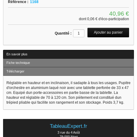
Référence :
1168
40,96 €
dont
0,06 €
d'éco-participation
Quantité :
En savoir plus
Fiche technique
Télécharger
Réglable en hauteur et en inclinaison, il sadapte à tous les usages. Pupitre
d'orchestre en aluminium laqué noir avec une tablette perforée de 33 x 47
cm. Equipé dun porte-accessoires en partie basse de la tablette. La
hauteur est réglable de 70 à 120 cm. Son piètement est constitué dun
trépied pliable qui facilite son rangement et son stockage. Poids 3,7 kg.
TableauExpert.fr
3 rue du 4 Août
79 000 Niort