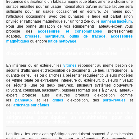
fréquence d’utilisation d’un tableau magnétique blanc amène à choisir une
surface émaillée pour un usage intensif alors qu'une surface laquée sera
suffisante pour un usage occasionnel en écriture. De même pour
l’affichage occasionnel avec des punaises le liège est parfait sinon
privilégier l’affichage magnétique sur un fond tôle ou le
panneau linoléum
.
Pour une bonne utilisation de vos équipements Tableau-expert vous
propose des
accessoires et consommables
professionnels
adaptés,
brosses
,
marqueurs
,
outils de traçage
,
accessoires
magnétiques
ou encore
kit de nettoyage
.
L’expert des vitrines, des panneaux et des grilles
d’exposition pour les entreprises et les collectivités
En intérieur ou en extérieur les
vitrines
répondent au même besoin de
sécurité d’affichage et d’exposition de documents. Le lieu, la fréquence, la
quantité de feuilles ou d’affiches à présenter requièrent plusieurs modèles
de vitrine (plate ou extra-plate, intérieure ou extérieur), plusieurs niveaux
de sécurité (une ou deux serrures), plusieurs systèmes d’ouverture
(pivotant, coulissant, basculant), plusieurs formats (de 1 à 27 A4). Tableau-
expert propose aussi d’autres produits d’exposition comme
les
panneaux
et les
grilles
d’exposition, des
porte-revues
et
de
l’
affichage sur câbles
.
L’expert des tableaux sur mesure, contactez-nous pour les
sérigraphies, pour équiper un amphithéâtre, pour des
tableaux mobiles sur châssis.
Les lieux, les contextes spécifiques conduisent souvent à des besoins