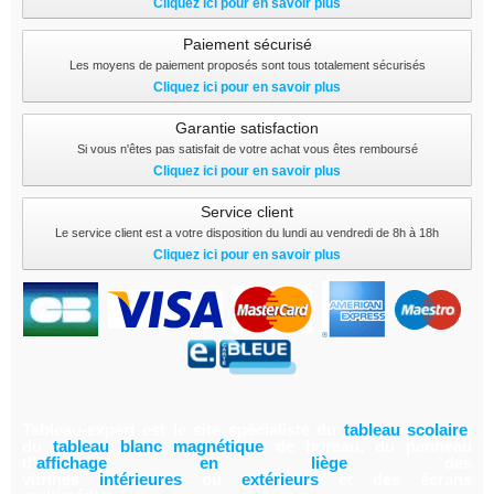
Cliquez ici pour en savoir plus
Paiement sécurisé
Les moyens de paiement proposés sont tous totalement sécurisés
Cliquez ici pour en savoir plus
Garantie satisfaction
Si vous n'êtes pas satisfait de votre achat vous êtes remboursé
Cliquez ici pour en savoir plus
Service client
Le service client est a votre disposition du lundi au vendredi de 8h à 18h
Cliquez ici pour en savoir plus
Tableau-expert est le site spécialiste du
tableau scolair
e
,
du
tableau blanc magnétiqu
e
de bureau, du panneau
d'
affichage en lièg
e
,
des
vitrines
intérieure
s
ou
extérieur
s
et des écrans