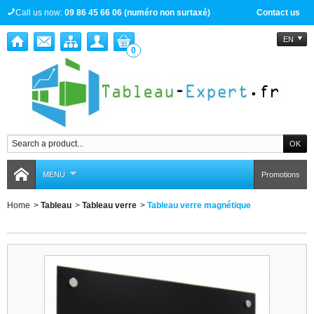
Call us now:
09 86 45 66 06 (numéro non surtaxé)
Contact us
EN
0
MENU
Promotions
Home
>
Tableau
>
Tableau verre
>
Tableau verre magnétique
Tableau verre magnétique