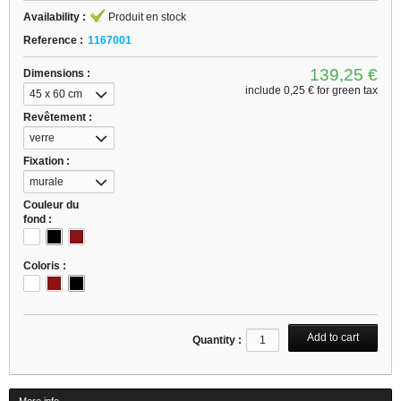
Availability :
Produit en stock
Reference :
1167001
139,25 €
Dimensions :
include
0,25 €
for green tax
45 x 60 cm
Revêtement :
verre
Fixation :
murale
Couleur du
fond :
Coloris :
Quantity :