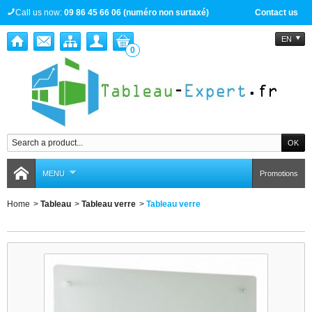
Call us now:
09 86 45 66 06 (numéro non surtaxé)
Contact us
EN
0
MENU
Promotions
Home
>
Tableau
>
Tableau verre
>
Tableau verre
Tableau verre