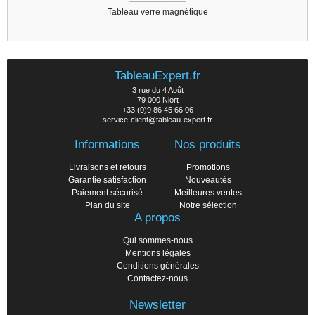
Tableau verre magnétique
TableauExpert.fr
3 rue du 4 Août
79 000 Niort
+33 (0)9 86 45 66 06
service-client@tableau-expert.fr
Informations
Nos produits
Livraisons et retours
Promotions
Garantie satisfaction
Nouveautés
Paiement sécurisé
Meilleures ventes
Plan du site
Notre sélection
A propos
Qui sommes-nous
Mentions légales
Conditions générales
Contactez-nous
Newsletter