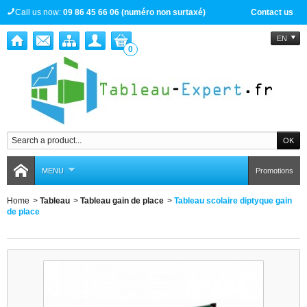
Call us now:
09 86 45 66 06 (numéro non surtaxé)
Contact us
EN
0
MENU
Promotions
Home
>
Tableau
>
Tableau gain de place
>
Tableau scolaire diptyque gain
de place
Tableau scolaire diptyque gain de place