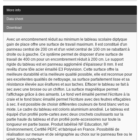
More info
Data sheet
Download
Avec un encombrement réduit au minimum le tableau scolaire diptyque
gain de place offre une surface de travail maximum. Il est constitué d'un
panneau central de 200 cm et d'un volet central de 100 cm se rabattant à
droite ou à gauche. Ce système permet de disposer d'une surface de
travail de 400 cm pour un encombrement réduit à 200 cm. Le support
rigide du tableau est en panneau aggloméré d'épaisseur 8 mm. Il est
revêtu d'une tôle acier émaillé E3 Polyvision. Cette surface offre la
meilleure durabilité et la meilleure qualité possible, elle est reconnue pour
ses excellentes qualités de nettoyage, sa surface parfaitement lisse et sa
résistance élevée aux éraflures et aux taches. Effacer le tableau se fait à
sec avec une brosse ou un chiffon. La surface magnétique permet
l'affichage grâce à des aimants. Le fond vert émaillé permet l'écriture à la
craie et le fond blanc émaillé permet l'écriture avec des feutres effaçables
à sec. Il est possible de choisir différentes couleurs de fond blanc vert ou
mixte. Le cadre du tableau est coloris aluminium anodisé. Le tableau est
équipé d'un profilé porte-cartes avec deux crochets coulissants sur la
partie haute du tableau et d'un profilé porte-accessoires sur toute la
longueur en partie basse. Produit labélisé NF Education, NF
Environnement, Certifié PEFC et fabriqué en France. Possibilité de
réalisation sur mesure et de sérigraphie au choix sur le panneau fixe ou le
volet. Nous contacter.