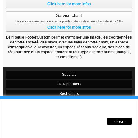
Click here for more infos
Service client
Le service client est a votre disposition du lundi au vendredi de 9h à 18h
Click here for more infos
Le module FooterCustom permet d'afficher une image, les coordonnées
de votre société, des blocs avec les liens de votre choix, un espace
d'inscription a la newsletter, un espace réseaux sociaux, des blocs de
réassurance et un espace contenant tout type d'informations (images,
textes, liens...)
Specials
New products
Best sellers
Contact us
Ces Cookies permettent de suivre votre navigation,
actualiser votre panier, vous reconnaitre lors de
Conditions d'utilisation
votre prochaine visite et sécuriser votre connexion.
close
Sitemap
Pour en savoir plus et paramétrer les traceurs:
http://www.cnil.fr/vos-obligations/sites-web-cookies-
© Design by
Prestacrea