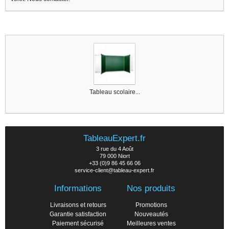
1 other products in the same category :
Tableau scolaire...
TableauExpert.fr
3 rue du 4 Août
79 000 Niort
+33 (0)9 86 45 66 06
service-client@tableau-expert.fr
Informations
Nos produits
Livraisons et retours
Promotions
Garantie satisfaction
Nouveautés
Paiement sécurisé
Meilleures ventes