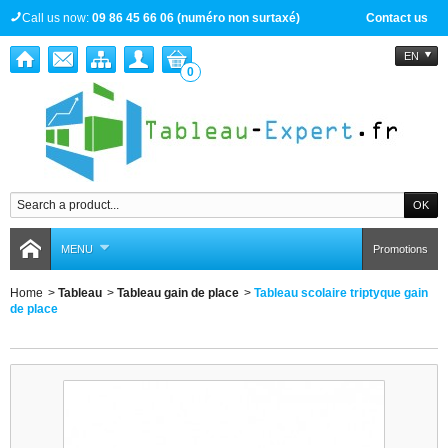
Call us now:
09 86 45 66 06 (numéro non surtaxé)
Contact us
EN
0
MENU
Promotions
Home
>
Tableau
>
Tableau gain de place
>
Tableau scolaire triptyque gain
de place
Tableau scolaire triptyque gain de place