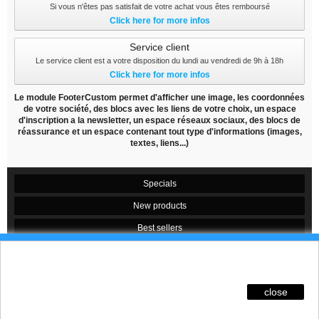
Si vous n'êtes pas satisfait de votre achat vous êtes remboursé
Click here for more infos
Service client
Le service client est a votre disposition du lundi au vendredi de 9h à 18h
Click here for more infos
Le module FooterCustom permet d'afficher une image, les coordonnées
de votre société, des blocs avec les liens de votre choix, un espace
d'inscription a la newsletter, un espace réseaux sociaux, des blocs de
réassurance et un espace contenant tout type d'informations (images,
textes, liens...)
Specials
New products
Best sellers
Contact us
Ces Cookies permettent de suivre votre navigation,
actualiser votre panier, vous reconnaitre lors de
Conditions d'utilisation
votre prochaine visite et sécuriser votre connexion.
close
Sitemap
Pour en savoir plus et paramétrer les traceurs:
http://www.cnil.fr/vos-obligations/sites-web-cookies-