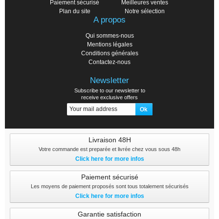
Paiement sécurisé
Meilleures ventes
Plan du site
Notre sélection
A propos
Qui sommes-nous
Mentions légales
Conditions générales
Contactez-nous
Newsletter
Subscribe to our newsletter to
receive exclusive offers
Livraison 48H
Votre commande est preparée et livrée chez vous sous 48h
Click here for more infos
Paiement sécurisé
Les moyens de paiement proposés sont tous totalement sécurisés
Click here for more infos
Garantie satisfaction