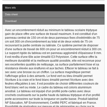
More info
Data sheet
Download
Avec un encombrement réduit au minimum le tableau scolaire triptyque
gain de place offre une surface de travail maximum. Il est constitué d'un
panneau central de 150 cm et de deux panneaux fixes d'extrémités de 75
cm soit 300 cm d'encombrement au total et de deux volets de 75 cm
recouvrant la partie centrale ou latérale. Ce système permet de disposer
d'une surface de travail de 600 cm pour un encombrement réduit à 300 cm.
Le support rigide du tableau est en panneau aggloméré d'épaisseur 8 mm.
Il est revêtu d'une tôle acier émaillé E3 Polyvision. Cette surface offre la
meilleure durabilité et la meilleure qualité possible, elle est reconnue pour
ses excellentes qualités de nettoyage, sa surface parfaitement lisse et sa
résistance élevée aux éraflures et aux taches. Effacer le tableau se fait à
sec avec une brosse ou un chiffon. La surface magnétique permet
l'affichage grâce à des aimants. Le fond vert ou bleu émaillé permet
l'écriture à la craie et le fond blanc émaillé permet l'écriture avec des
feutres effaçables à sec. Il est possible de choisir différentes couleurs de
fond blanc vert ou mixte. Le cadre du tableau est coloris aluminium
anodisé. Le tableau est équipé d'un profilé porte-cartes avec deux
crochets coulissants sur la partie haute du tableau triptyque et d'un profilé
porte-accessoires sur toute la longueur en partie basse. Produit labélisé
NF Education, NF Environnement, Certifié PEFC et fabriqué en France.
Possibilité de réalisation sur mesure et de sérigraphie au choix sur le