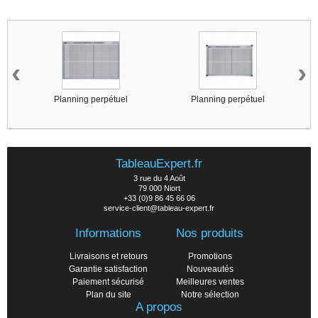
5 other products in the same category :
‹
›
Planning perpétuel
Planning perpétuel
TableauExpert.fr
3 rue du 4 Août
79 000 Niort
+33 (0)9 86 45 66 06
service-client@tableau-expert.fr
Informations
Nos produits
Livraisons et retours
Promotions
Garantie satisfaction
Nouveautés
Paiement sécurisé
Meilleures ventes
Plan du site
Notre sélection
A propos