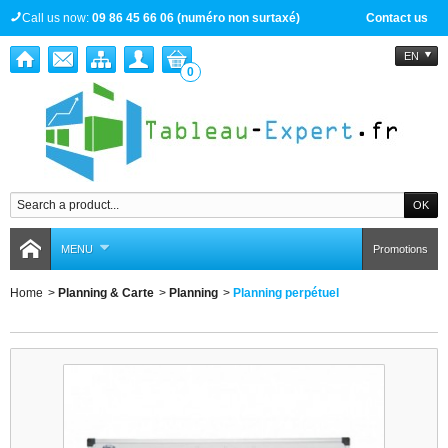
Call us now:
09 86 45 66 06 (numéro non surtaxé)
Contact us
EN
0
MENU
Promotions
Home
>
Planning & Carte
>
Planning
>
Planning perpétuel
Planning perpétuel