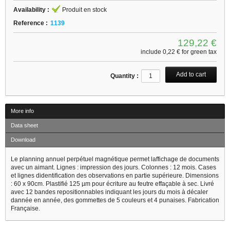
Availability :
Produit en stock
Reference :
1139
129,22 €
include
0,22 €
for green tax
Quantity :
More info
Data sheet
Download
Le planning annuel perpétuel magnétique permet laffichage de documents
avec un aimant. Lignes : impression des jours. Colonnes : 12 mois. Cases
et lignes didentification des observations en partie supérieure. Dimensions
: 60 x 90cm. Plastifié 125 µm pour écriture au feutre effaçable à sec. Livré
avec 12 bandes repositionnables indiquant les jours du mois à décaler
dannée en année, des gommettes de 5 couleurs et 4 punaises. Fabrication
Française.