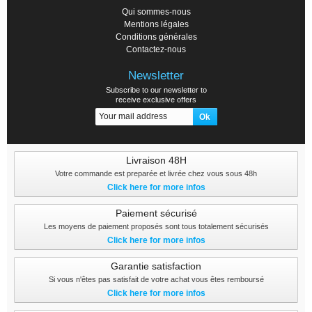
Qui sommes-nous
Mentions légales
Conditions générales
Contactez-nous
Newsletter
Subscribe to our newsletter to
receive exclusive offers
Livraison 48H
Votre commande est preparée et livrée chez vous sous 48h
Click here for more infos
Paiement sécurisé
Les moyens de paiement proposés sont tous totalement sécurisés
Click here for more infos
Garantie satisfaction
Si vous n'êtes pas satisfait de votre achat vous êtes remboursé
Click here for more infos