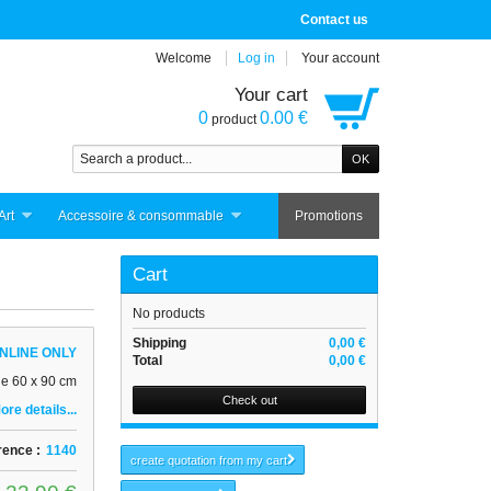
Contact us
Welcome
Log in
Your account
Your cart
0
0.00 €
product
Art
Accessoire & consommable
Promotions
Cart
No products
Shipping
0,00 €
NLINE ONLY
Total
0,00 €
le 60 x 90 cm
Check out
ore details...
rence :
1140
create quotation from my cart