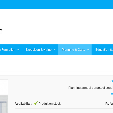
 Formation
Exposition & vitrine
Planning & Carte
Education & 
O
Planning annuel perpétuel soup
M
Availability :
Produit en stock
Refe