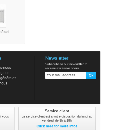
pétuel
s
Newsletter
Subscribe to our newsletter to
s-nous
receive exclusive offers
égales
 générales
-nous
Service client
at vous
Le service client est a votre disposition du lundi au
vendredi de 9h à 18h
Click here for more infos