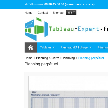
Call us now:
09 86 45 66 06 (numéro non surtaxé)
Home
Contact
Sitemap
EN
Tableau
Panneau d'Affichage
Réunion
Home
>
Planning & Carte
>
Planning
>
Planning perpétuel
Planning perpétuel