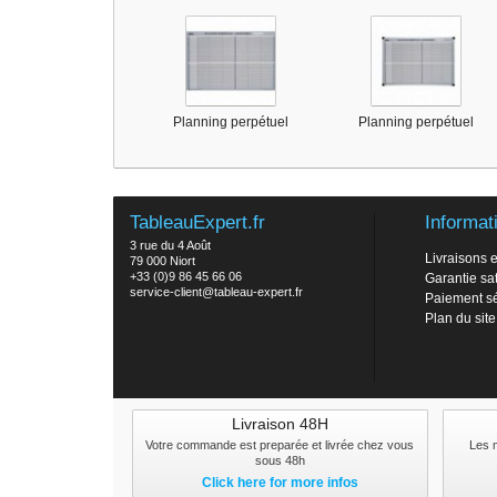
Planning perpétuel
Planning perpétuel
TableauExpert.fr
Informat
3 rue du 4 Août
Livraisons e
79 000 Niort
+33 (0)9 86 45 66 06
Garantie sat
service-client@tableau-expert.fr
Paiement s
Plan du site
Livraison 48H
Votre commande est preparée et livrée chez vous
Les 
sous 48h
Click here for more infos