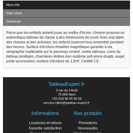
More info
Data sheet
Download
Parce que les enfants aiment jouer au maître d'école, Ulmann propose un
authentique tableau de classe à des dimensions de jouet. Avec une table,
des chaises et des ardoises, les enfants joueront tous ensemble pendant
des heures. Surface d'écriture émaillée magnétique garantie à vie,
sérigraphie inaltérable sur le panneau central, volets latéraux, coins du
tableau protégés, charnières dotées dun système anti pince-doigts, auget
porte-accessoires, surface d'écriture de 1,6m², Certifié CE.
TableauExpert.fr
3 rue du 4 Août
79 000 Niort
+33 (0)9 86 45 66 06
service-client@tableau-expert.fr
Informations
Nos produits
Livraisons et retours
Promotions
Garantie satisfaction
Nouveautés