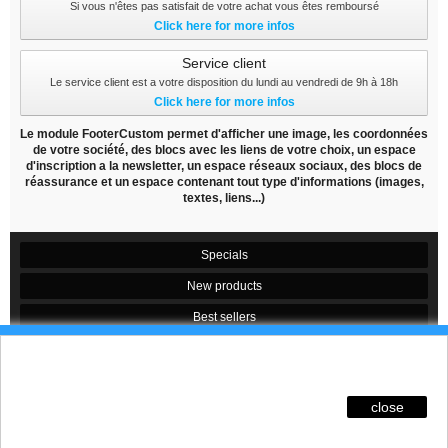
Si vous n'êtes pas satisfait de votre achat vous êtes remboursé
Click here for more infos
Service client
Le service client est a votre disposition du lundi au vendredi de 9h à 18h
Click here for more infos
Le module FooterCustom permet d'afficher une image, les coordonnées
de votre société, des blocs avec les liens de votre choix, un espace
d'inscription a la newsletter, un espace réseaux sociaux, des blocs de
réassurance et un espace contenant tout type d'informations (images,
textes, liens...)
Specials
New products
Best sellers
Contact us
Ces Cookies permettent de suivre votre navigation,
actualiser votre panier, vous reconnaitre lors de
Conditions d'utilisation
votre prochaine visite et sécuriser votre connexion.
close
Sitemap
Pour en savoir plus et paramétrer les traceurs:
http://www.cnil.fr/vos-obligations/sites-web-cookies-