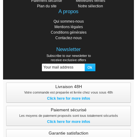
Paiement sécurisé
Meilleures ventes
Plan du site
Notre sélection
A propos
Qui sommes-nous
Mentions légales
Conditions générales
Contactez-nous
Newsletter
Subscribe to our newsletter to
receive exclusive offers
Livraison 48H
Votre commande est preparée et livrée chez vous sous 48h
Click here for more infos
Paiement sécurisé
Les moyens de paiement proposés sont tous totalement sécurisés
Click here for more infos
Garantie satisfaction