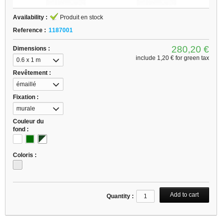
Availability :
Produit en stock
Reference :
1187001
280,20 €
Dimensions :
include
1,20 €
for green tax
0.6 x 1 m
Revêtement :
émaillé
Fixation :
murale
Couleur du
fond :
Coloris :
Quantity :