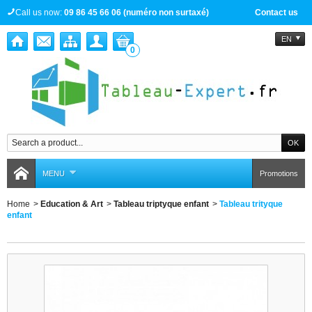
Call us now:
09 86 45 66 06 (numéro non surtaxé)
Contact us
EN
0
MENU
Promotions
Home
>
Education & Art
>
Tableau triptyque enfant
>
Tableau trityque
enfant
Tableau trityque enfant