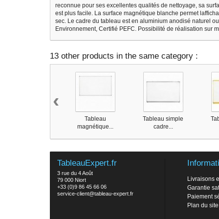
reconnue pour ses excellentes qualités de nettoyage, sa surfac
est plus facile. La surface magnétique blanche permet laffich
sec. Le cadre du tableau est en aluminium anodisé naturel ou 
Environnement, Certifié PEFC. Possibilité de réalisation sur 
13 other products in the same category :
‹
Tableau
Tableau simple
Ta
magnétique...
cadre...
TableauExpert.fr
Informat
3 rue du 4 Août
Livraisons e
79 000 Niort
+33 (0)9 86 45 66 06
Garantie sat
service-client@tableau-expert.fr
Paiement s
Plan du site