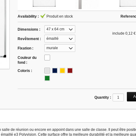
Availability :
Produit en stock
Referenc
47 x 64 cm
Dimensions :
include
0,12 €
émaillé
Revêtement :
murale
Fixation :
Couleur du
fond :
Coloris :
Quantity :
salle de réunion ou encore en appoint dans une salle de classe. Il peut être posit
 émaillé e3 Polyvision. Cette surface offre la meilleure durabilité et la meilleure qua