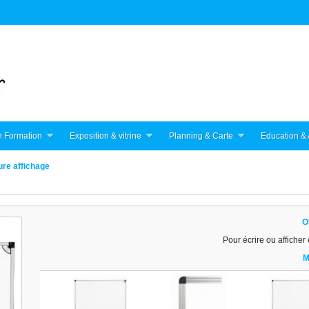
 Formation
Exposition & vitrine
Planning & Carte
Education & 
ure affichage
O
Pour écrire ou afficher
M