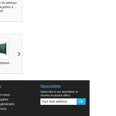
n du tableau
façables à
 NF
›
ptyque...
Tableau triptyque...
Tableau triptyque...
Tableau triptyque
s
Newsletter
Subscribe to our newsletter to
s-nous
receive exclusive offers
égales
 générales
-nous