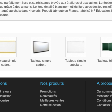
e parfaitement lisse et sa résistance élevée aux éraflures et aux taches. Lentretie
age grâce à des aimants. Le fond émaillé blanc permet lécriture avec des feutres ef
laqué au choix dans 4 coloris. Produit fabriqué en France, labélisé NF Education,
mesure.
bleau simple
Tableau simple
Tableau simple
Tableau tri
cadre...
cadre...
spécial...
ions
Nos produits
A propo
t retours
Promotions
Qui somme
isfaction
Nouveautés
Mentions l
écurisé
Meilleures ventes
Conditions
Notre sélection
Contactez