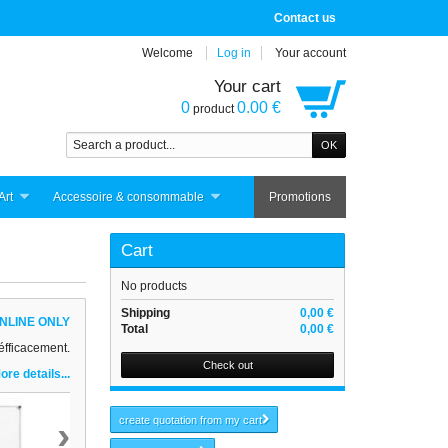
Contact us
Welcome
Log in
Your account
Your cart
0
0.00 €
product
Art
Accessoire & consommable
Promotions
Cart
No products
Shipping
0,00 €
NLINE ONLY
Total
0,00 €
 éfficacement.
Check out
ore details...
›
create quotation from my cart