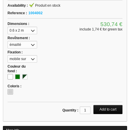
Availability :
Produit en stock
Reference :
1004002
530,74 €
Dimensions :
include
1,74 €
for green tax
0.6 x 2 m
Revêtement :
émaillé
Fixation :
mobile sur
roulettes
Couleur du
fond :
Coloris :
Quantity :