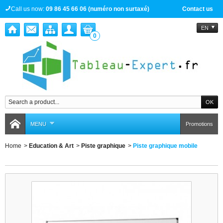
Call us now:
09 86 45 66 06 (numéro non surtaxé)
Contact us
EN
0
MENU
Promotions
Home
>
Education & Art
>
Piste graphique
>
Piste graphique mobile
Piste graphique mobile