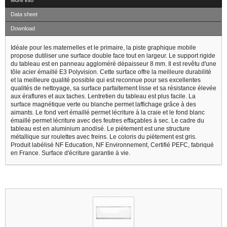
More info
Data sheet
Download
Idéale pour les maternelles et le primaire, la piste graphique mobile
propose dutiliser une surface double face tout en largeur. Le support rigide
du tableau est en panneau aggloméré dépaisseur 8 mm. Il est revêtu d'une
tôle acier émaillé E3 Polyvision. Cette surface offre la meilleure durabilité
et la meilleure qualité possible qui est reconnue pour ses excellentes
qualités de nettoyage, sa surface parfaitement lisse et sa résistance élevée
aux éraflures et aux taches. Lentretien du tableau est plus facile. La
surface magnétique verte ou blanche permet laffichage grâce à des
aimants. Le fond vert émaillé permet lécriture à la craie et le fond blanc
émaillé permet lécriture avec des feutres effaçables à sec. Le cadre du
tableau est en aluminium anodisé. Le piètement est une structure
métallique sur roulettes avec freins. Le coloris du piètement est gris.
Produit labélisé NF Education, NF Environnement, Certifié PEFC, fabriqué
en France. Surface d'écriture garantie à vie.
1 other products in the same category :