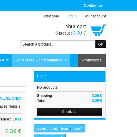
Contact us
Welcome
Log in
Your account
Your cart
0
0.00 €
product
Art
Accessoire & consommable
Promotions
Cart
No products
Shipping
0,00 €
NLINE ONLY
Total
0,00 €
racés réussis.
Check out
rence :
1031
create quotation from my cart
7,39 €