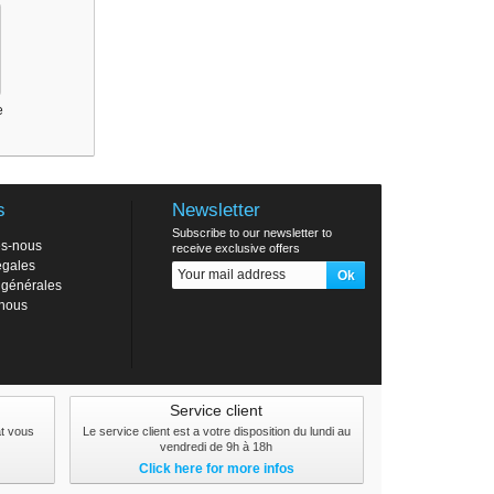
e
s
Newsletter
Subscribe to our newsletter to
s-nous
receive exclusive offers
égales
 générales
-nous
Service client
at vous
Le service client est a votre disposition du lundi au
vendredi de 9h à 18h
Click here for more infos