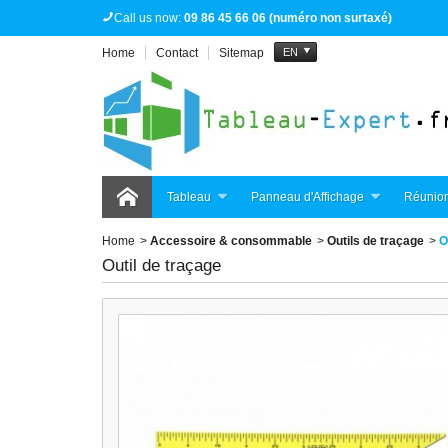
Call us now:
09 86 45 66 06 (numéro non surtaxé)
Home
Contact
Sitemap
EN
Tableau
Panneau d'Affichage
Réunion
Home
>
Accessoire & consommable
>
Outils de traçage
>
O
Outil de traçage