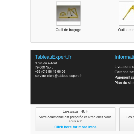
Outil de traçage
Outil de 
TableauExpert.fr
Informat
3 rue du 4 Août
Livraisons e
79 000 Niort
+33 (0)9 86 45 66 06
Garantie sat
service-client@tableau-expert.fr
Paiement s
Plan du site
Livraison 48H
Votre commande est preparée et livrée chez vous
Les 
sous 48h
Click here for more infos