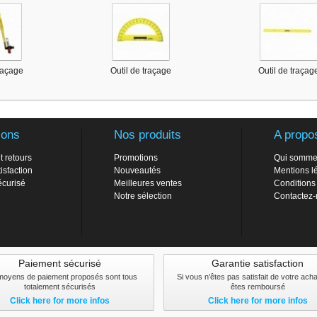
traçage
Outil de traçage
Outil de traçag
ions
Nos produits
A propo
t retours
Promotions
Qui somme
isfaction
Nouveautés
Mentions l
écurisé
Meilleures ventes
Conditions
Notre sélection
Contactez
Paiement sécurisé
Garantie satisfaction
moyens de paiement proposés sont tous
Si vous n'êtes pas satisfait de votre ach
totalement sécurisés
êtes remboursé
Click here for more infos
Click here for more infos