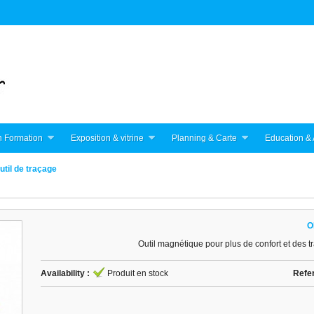
 Formation
Exposition & vitrine
Planning & Carte
Education & 
util de traçage
O
Outil magnétique pour plus de confort et des t
Availability :
Produit en stock
Refe